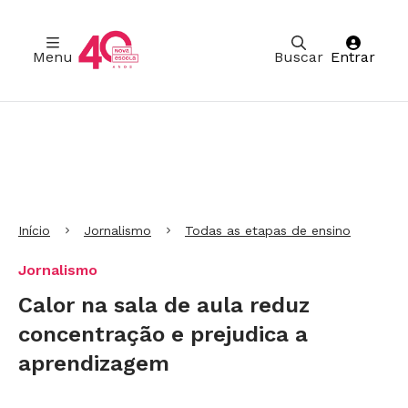
Menu
Buscar
Entrar
Ir para Cabeçalho
Ir para Menu
Ir para conteúdo principal
Ir para Rodapé
Início
Jornalismo
Todas as etapas de ensino
Jornalismo
Calor na sala de aula reduz
concentração e prejudica a
aprendizagem