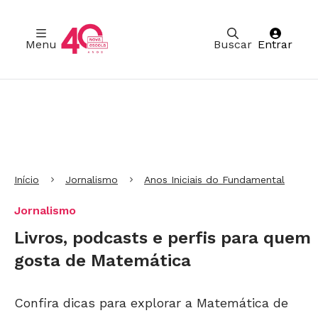
Menu
Buscar
Entrar
Ir para Cabeçalho
Ir para Menu
Ir para conteúdo principal
Ir para Rodapé
Início
Jornalismo
Anos Iniciais do Fundamental
Jornalismo
Livros, podcasts e perfis para quem
gosta de Matemática
Confira dicas para explorar a Matemática de