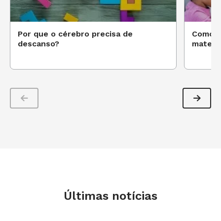
Por que o cérebro precisa de
Como d
descanso?
matemát
Últimas notícias