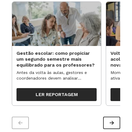
Gestão escolar: como propiciar
Volta às
um segundo semestre mais
acolhime
equilibrado para os professores?
novas ap
Antes da volta às aulas, gestores e
Momentos 
coordenadores devem analisar
ativa pode
resultados, definir prioridades e
para reorg
organizar ações para orientar o
propostas
LER REPORTAGEM
trabalho pedagógico ao longo do
período