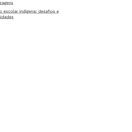
izagens
lo escolar indígena: desafios e
nidades