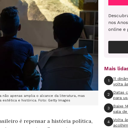
Descubra
nos Anos
online e 
Mais lid
11 dinâ
1
volta à
Datas 
2
 não apenas amplia o alcance da literatura, mas
para us
estética e histórica. Foto: Getty Images
Baixe 1
3
sala de
Volta à
sileiro é repensar a história política,
4
acolhi