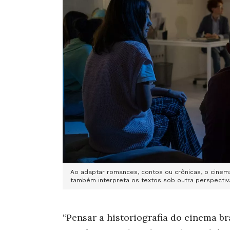
Ao adaptar romances, contos ou crônicas, o cinema
também interpreta os textos sob outra perspectiva 
“Pensar a historiografia do cinema bra