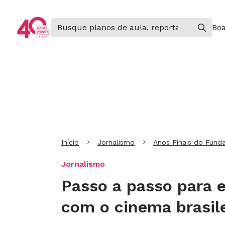
Boa
Ir para Cabeçalho
Ir para Menu
Ir para conteúdo principal
Ir para Rodapé
Início
Jornalismo
Anos Finais do Fund
Jornalismo
Passo a passo para e
com o cinema brasil