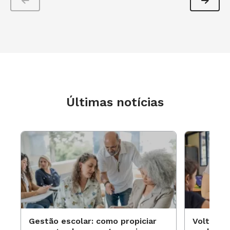
Últimas notícias
Gestão escolar: como propiciar
Volta às