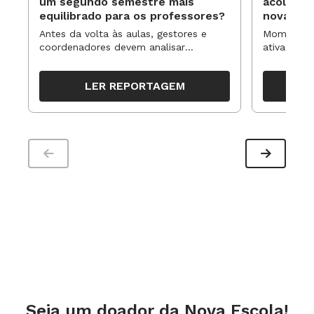
um segundo semestre mais
acolhime
equilibrado para os professores?
novas ap
Antes da volta às aulas, gestores e
Momentos 
coordenadores devem analisar
ativa pode
resultados, definir prioridades e
para reorg
organizar ações para orientar o
propostas
LER REPORTAGEM
trabalho pedagógico ao longo do
período
Seja um doador da Nova Escola!