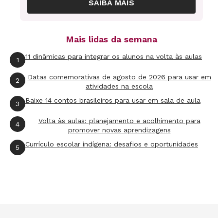
SAIBA MAIS
ver o apoio que o povo dá aos estrangeiros
mesmo em situação irregular. No centro de São
Paulo, há escolas e hospitais que atendem a
Mais lidas da semana
essa população sem questionar por
11 dinâmicas para integrar os alunos na volta às aulas
1
documentos, mas prestam o atendimento por
humanidade", afirma Calderón.
Datas comemorativas de agosto de 2026 para usar em
2
atividades na escola
Baixe 14 contos brasileiros para usar em sala de aula
3
Volta às aulas: planejamento e acolhimento para
4
Quer saber mais?
promover novas aprendizagens
Leia o
Relatório de Desenvolvimento
Currículo escolar indígena: desafios e oportunidades
5
Humano
do PNUD - Programa das Nações
Unidas para o Desenvolvimento.