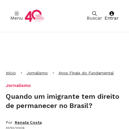
Menu
Buscar
Entrar
Ir para Cabeçalho
Ir para Menu
Ir para conteúdo principal
Ir para Rodapé
Início
Jornalismo
Anos Finais do Fundamental
Jornalismo
Quando um imigrante tem direito
de permanecer no Brasil?
Por
Renata Costa
01/10/2009