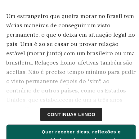
Um estrangeiro que queira morar no Brasil tem
várias maneiras de conseguir um visto
permanente, o que o deixa em situação legal no
país. Uma é ao se casar ou provar relação
estável (morar junto) com um brasileiro ou uma
brasileira. Relações homo-afetivas também são
aceitas. Não é preciso tempo mínimo para pedir
o visto permanente depois do "sim", ao
contrário de outros países, como os Estados
Unidos, que estabelecem de um a três anos
para a liberação do direito.
CONTINUAR LENDO
Ter um filho nascido no Brasil também dá
Quer receber dicas, reflexões e
direito ao pai, à mãe ou a ambos de ficarem no