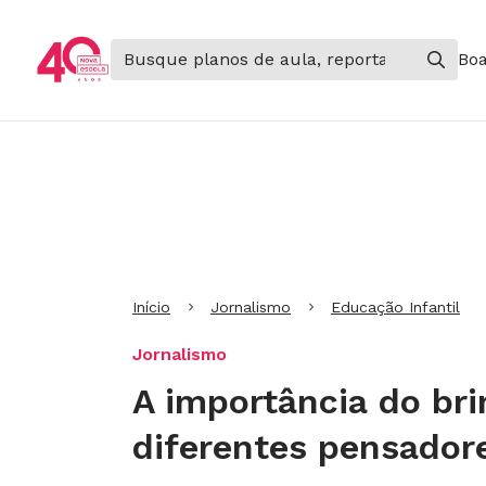
Boa
Ir para Cabeçalho
Ir para Menu
Ir para conteúdo principal
Ir para Rodapé
Início
Jornalismo
Educação Infantil
Jornalismo
A importância do br
diferentes pensador