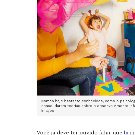
Nomes hoje bastante conhecidos, como o psicólogo
consolidaram teorias sobre o desenvolvimento infan
Images
Você já deve ter ouvido falar
que
brin