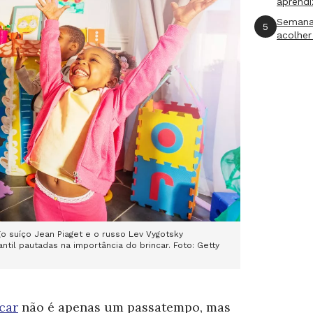
aprend
Semana
5
acolher
 suíço Jean Piaget e o russo Lev Vygotsky
til pautadas na importância do brincar. Foto: Getty
car
nã
o é apenas um passatempo, mas