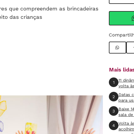
res que compreendem as brincadeiras
ito das crianças
Compartilh
Mais lid
11 dinâ
1
volta à
Datas 
2
para us
Baixe 1
3
sala de
Volta à
4
acolhi