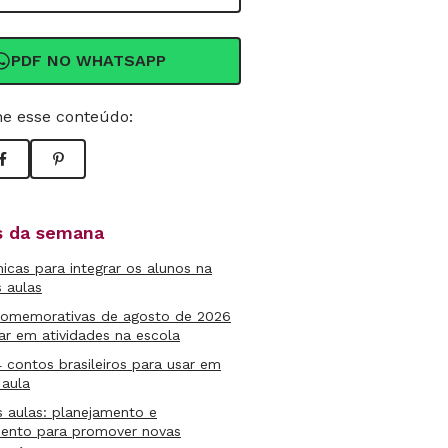
PDF NO WHATSAPP
e esse conteúdo:
as da semana
micas para integrar os alunos na
s aulas
comemorativas de agosto de 2026
ar em atividades na escola
4 contos brasileiros para usar em
 aula
s aulas: planejamento e
mento para promover novas