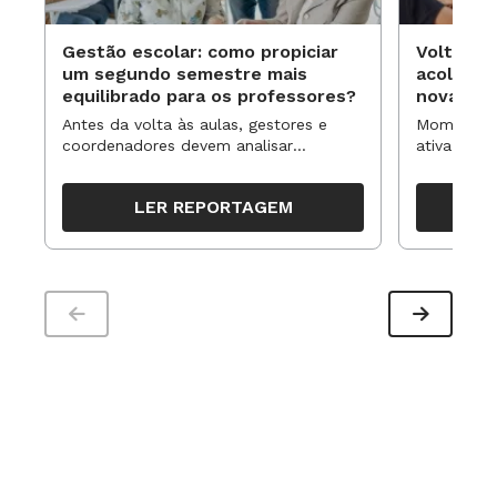
Gestão escolar: como propiciar
Volta às
um segundo semestre mais
acolhime
equilibrado para os professores?
novas ap
Antes da volta às aulas, gestores e
Momentos 
coordenadores devem analisar
ativa pode
resultados, definir prioridades e
para reorg
organizar ações para orientar o
propostas
LER REPORTAGEM
trabalho pedagógico ao longo do
período