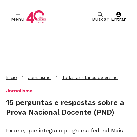
Menu
Buscar
Entrar
Ir para Cabeçalho
Ir para Menu
Ir para conteúdo principal
Ir para Rodapé
Início
Jornalismo
Todas as etapas de ensino
Jornalismo
15 perguntas e respostas sobre a
Prova Nacional Docente (PND)
Exame, que integra o programa federal Mais