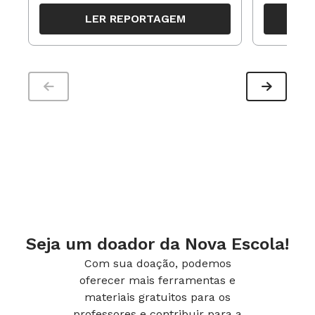
organizar ações para orientar o
propostas
LER REPORTAGEM
trabalho pedagógico ao longo do
período
Seja um doador da Nova Escola!
Com sua doação, podemos
oferecer mais ferramentas e
materiais gratuitos para os
professores e contribuir para a