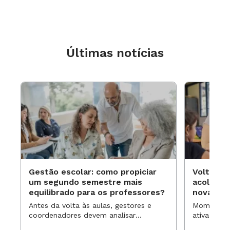
Últimas notícias
Gestão escolar: como propiciar
Volta às
um segundo semestre mais
acolhime
equilibrado para os professores?
novas ap
Antes da volta às aulas, gestores e
Momentos 
coordenadores devem analisar
ativa pode
resultados, definir prioridades e
para reorg