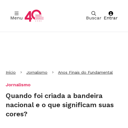
Menu
Buscar
Entrar
Ir para Cabeçalho
Ir para Menu
Ir para conteúdo principal
Ir para Rodapé
Início
Jornalismo
Anos Finais do Fundamental
Jornalismo
Quando foi criada a bandeira
nacional e o que significam suas
cores?