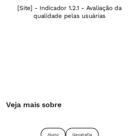
verde das matas e o amarelo do ouro, as cores
da bandeira têm profundo significado histórico
(veja acima)
.
Consultoria
Pedro Paulo Funari, professor da Universidade Estadual de Campinas
(Unicamp).
Pergunta enviada por
Thaynná Santana Reis
, Ibicuí, BA
Veja mais sobre
Aluno
Geografia