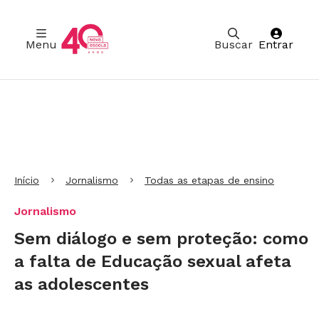
Menu
Buscar
Entrar
Ir para Cabeçalho
Ir para Menu
Ir para conteúdo principal
Ir para Rodapé
Início
Jornalismo
Todas as etapas de ensino
Jornalismo
Sem diálogo e sem proteção: como
a falta de Educação sexual afeta
as adolescentes