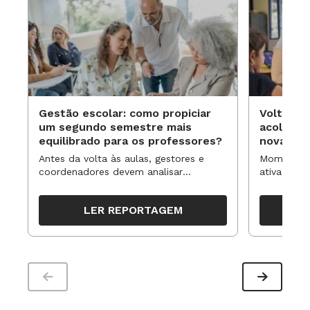
Gestão escolar: como propiciar
Volta às
um segundo semestre mais
acolhime
equilibrado para os professores?
novas ap
Antes da volta às aulas, gestores e
Momentos 
coordenadores devem analisar
ativa pode
resultados, definir prioridades e
para reorg
organizar ações para orientar o
propostas
LER REPORTAGEM
trabalho pedagógico ao longo do
período