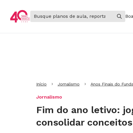
Boa
Ir para Cabeçalho
Ir para Menu
Ir para conteúdo principal
Ir para Rodapé
Início
Jornalismo
Anos Finais do Fund
Jornalismo
Fim do ano letivo: j
consolidar conceito