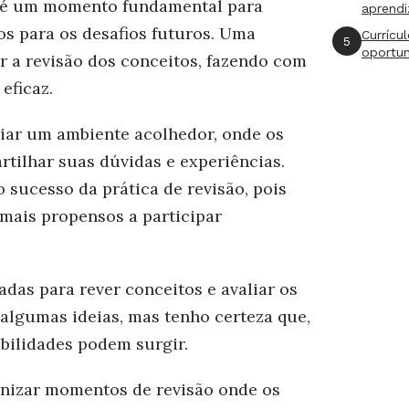
o é um momento fundamental para
aprend
os para os desafios futuros. Uma
Currícu
5
oportu
ar a revisão dos conceitos, fazendo com
eficaz.
criar um ambiente acolhedor, onde os
tilhar suas dúvidas e experiências.
 sucesso da prática de revisão, pois
mais propensos a participar
das para rever conceitos e avaliar os
algumas ideias, mas tenho certeza que,
ibilidades podem surgir.
anizar momentos de revisão onde os