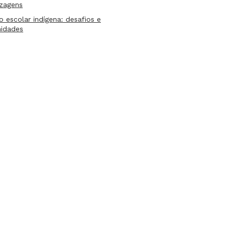
izagens
lo escolar indígena: desafios e
nidades