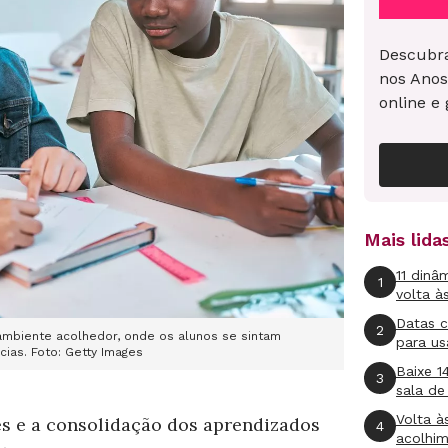
Descubra
nos Anos
online e 
Mais lid
11 dinâ
1
volta à
Datas 
2
 ambiente acolhedor, onde os alunos se sintam
para us
ias. Foto: Getty Images
Baixe 1
3
sala de
Volta à
ões e a consolidação dos aprendizados
4
acolhi