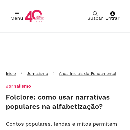
Menu
Buscar
Entrar
Ir para Cabeçalho
Ir para Menu
Ir para conteúdo principal
Ir para Rodapé
Início
Jornalismo
Anos Iniciais do Fundamental
Jornalismo
Folclore: como usar narrativas
populares na alfabetização?
Contos populares, lendas e mitos permitem