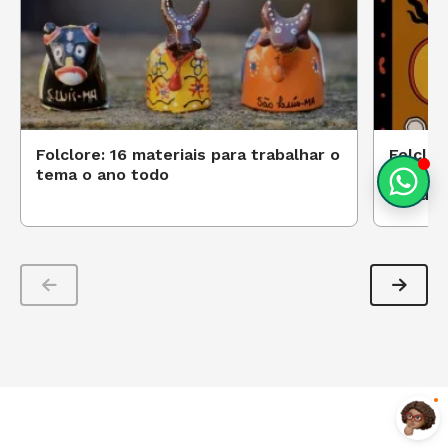
Folclore: 16 materiais para trabalhar o
Folclor
tema o ano todo
estudo 
Fundam