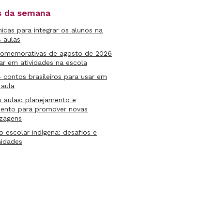
as da semana
micas para integrar os alunos na
s aulas
comemorativas de agosto de 2026
ar em atividades na escola
4 contos brasileiros para usar em
 aula
s aulas: planejamento e
mento para promover novas
izagens
lo escolar indígena: desafios e
nidades