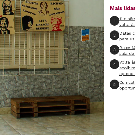
Mais lid
11 dinâ
1
volta à
Datas 
2
para us
Baixe 1
3
sala de
Volta à
4
acolhi
aprend
Currícu
5
oportu