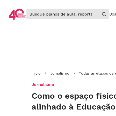
Boa
Ir para Cabeçalho
Ir para Menu
Ir para conteúdo principal
Ir para Rodapé
Início
Jornalismo
Todas as etapas de 
Jornalismo
Como o espaço físic
alinhado à Educação 