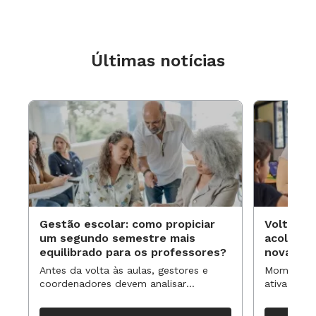
Últimas notícias
Gestão escolar: como propiciar
Volta às
um segundo semestre mais
acolhime
equilibrado para os professores?
novas ap
Antes da volta às aulas, gestores e
Momentos 
coordenadores devem analisar
ativa pode
resultados, definir prioridades e
para reorg
organizar ações para orientar o
propostas