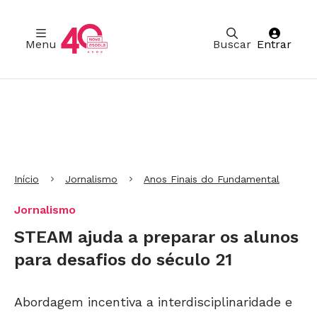
Menu
Buscar
Entrar
Ir para Cabeçalho
Ir para Menu
Ir para conteúdo principal
Ir para Rodapé
Início
Jornalismo
Anos Finais do Fundamental
Jornalismo
STEAM ajuda a preparar os alunos
para desafios do século 21
Abordagem incentiva a interdisciplinaridade e