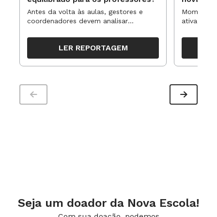
Antes da volta às aulas, gestores e
Momentos 
coordenadores devem analisar
ativa pode
resultados, definir prioridades e
para reorg
organizar ações para orientar o
propostas
LER REPORTAGEM
trabalho pedagógico ao longo do
período
Seja um doador da Nova Escola!
Com sua doação, podemos