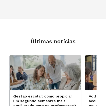
Últimas notícias
Gestão escolar: como propiciar
Volta às
um segundo semestre mais
acolhime
equilibrado para os professores?
novas ap