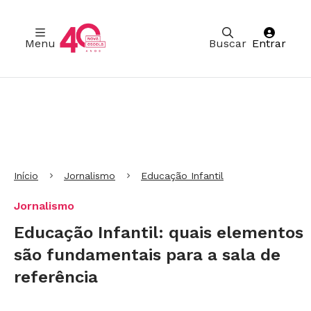
Menu
Buscar
Entrar
Ir para Cabeçalho
Ir para Menu
Ir para conteúdo principal
Ir para Rodapé
Início
Jornalismo
Educação Infantil
Jornalismo
Educação Infantil: quais elementos
são fundamentais para a sala de
referência