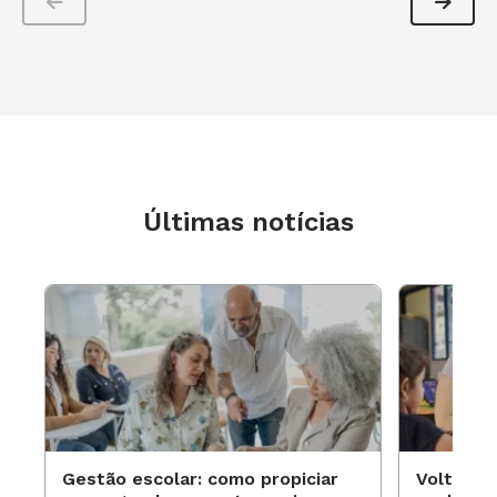
Últimas notícias
Gestão escolar: como propiciar
Volta às