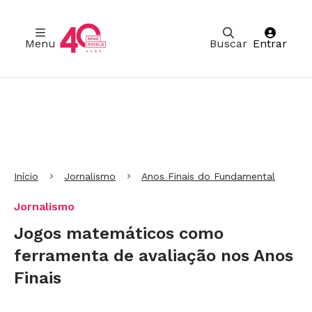
Menu
Buscar
Entrar
Ir para Cabeçalho
Ir para Menu
Ir para conteúdo principal
Ir para Rodapé
Início
Jornalismo
Anos Finais do Fundamental
Jornalismo
Jogos matemáticos como
ferramenta de avaliação nos Anos
Finais