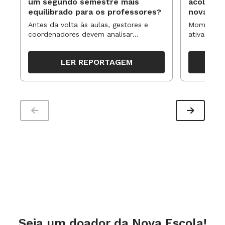
um segundo semestre mais
acolhime
equilibrado para os professores?
novas ap
Antes da volta às aulas, gestores e
Momentos 
coordenadores devem analisar
ativa pode
resultados, definir prioridades e
para reorg
organizar ações para orientar o
propostas
LER REPORTAGEM
trabalho pedagógico ao longo do
período
Seja um doador da Nova Escola!