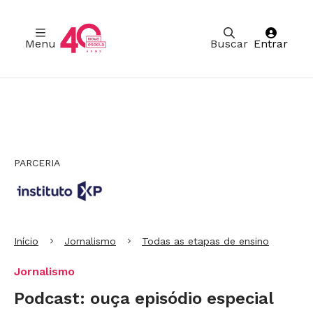
Menu
Buscar
Entrar
Ir para Cabeçalho
Ir para Menu
Ir para conteúdo principal
Ir para Rodapé
PARCERIA
Início
Jornalismo
Todas as etapas de ensino
Jornalismo
Podcast: ouça episódio especial