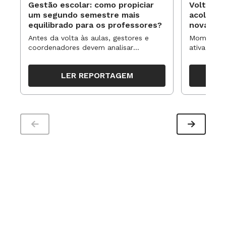
Gestão escolar: como propiciar
Volta às
um segundo semestre mais
acolhime
equilibrado para os professores?
novas ap
Antes da volta às aulas, gestores e
Momentos 
coordenadores devem analisar
ativa pode
resultados, definir prioridades e
para reorg
organizar ações para orientar o
propostas
LER REPORTAGEM
trabalho pedagógico ao longo do
período