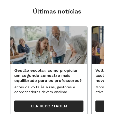
Últimas notícias
Gestão escolar: como propiciar
Volta às
um segundo semestre mais
acolhime
equilibrado para os professores?
novas ap
Antes da volta às aulas, gestores e
Momentos 
coordenadores devem analisar
ativa pode
resultados, definir prioridades e
para reorg
organizar ações para orientar o
propostas
LER REPORTAGEM
trabalho pedagógico ao longo do
período