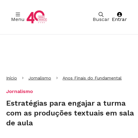
Menu
Buscar
Entrar
Ir para Cabeçalho
Ir para Menu
Ir para conteúdo principal
Ir para Rodapé
Início
Jornalismo
Anos Finais do Fundamental
Jornalismo
Estratégias para engajar a turma
com as produções textuais em sala
de aula