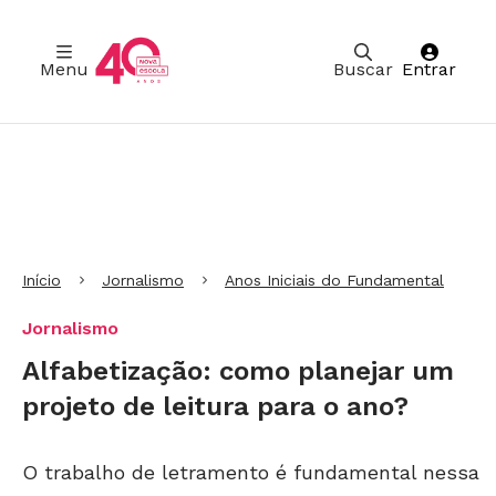
Menu
Buscar
Entrar
Ir para Cabeçalho
Ir para Menu
Ir para conteúdo principal
Ir para Rodapé
Início
Jornalismo
Anos Iniciais do Fundamental
Jornalismo
Alfabetização: como planejar um
projeto de leitura para o ano?
O trabalho de letramento é fundamental nessa