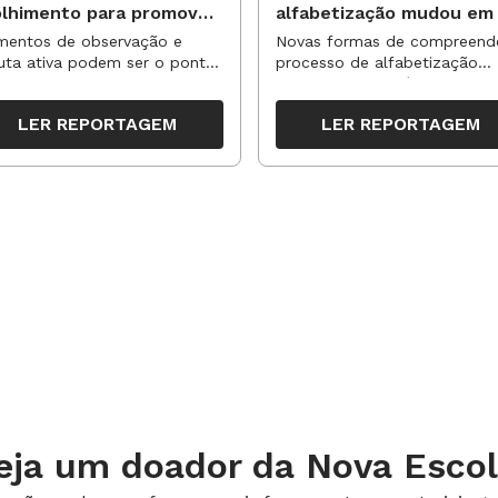
olhimento para promover
alfabetização mudou em
vas aprendizagens
anos?
entos de observação e
Novas formas de compreend
uta ativa podem ser o ponto
processo de alfabetização
partida para reorganizar
influenciaram políticas e
pos, espaços e propostas no
práticas, transformando o en
LER REPORTAGEM
LER REPORTAGEM
undo semestre
da leitura e da escrita
eja um doador da Nova Escol