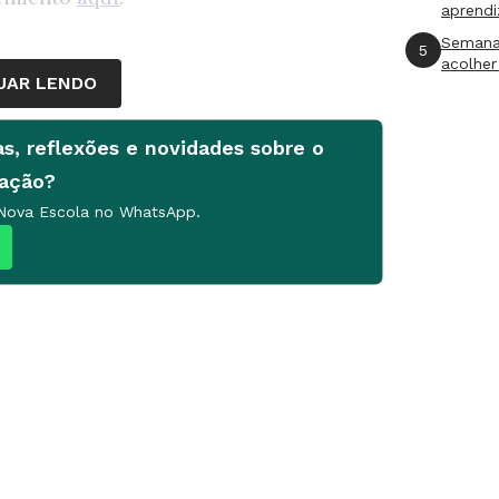
aprend
Semana
5
acolher
UAR LENDO
as, reflexões e novidades sobre o
cação?
 Nova Escola no WhatsApp.