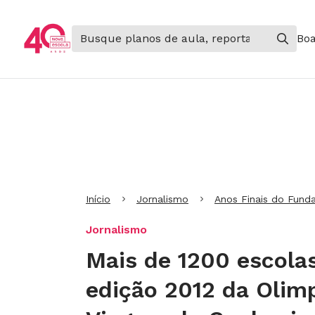
Boa
Ir para Cabeçalho
Ir para Menu
Ir para conteúdo principal
Ir para Rodapé
Início
Jornalismo
Anos Finais do Fund
Jornalismo
Mais de 1200 escolas
edição 2012 da Olim