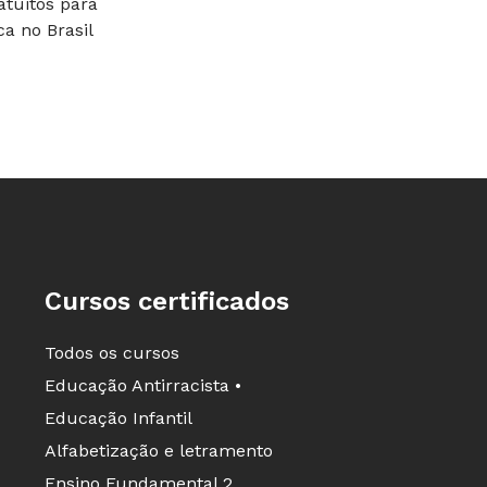
tuitos para
e para a perm
a no Brasil
estereótipos e
ambiente escol
Cursos certificados
Todos os cursos
Educação Antirracista •
Educação Infantil
Alfabetização e letramento
Ensino Fundamental 2