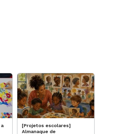
 a
[Projetos escolares]
[Projetos es
Almanaque de
Saberes qui