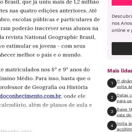
o Brasil, que já uniu mais de 1,2 milhão
tes nas quatro edições anteriores. Até
Descubra
bro, escolas públicas e particulares de
nos Anos
aram poderão inscrever seus alunos na
online e 
a revista National Geographic Brasil,
vo estimular os jovens - com seus
onhecer melhor o país e o mundo.
e matriculados nos 8º e 9º anos do
Mais lid
nsino Médio. Para isso, basta que o
11 dinâ
1
rofessor de Geografia ou História
volta à
doconhecimento.com.br
, onde ele
Datas 
2
para us
alendário, além de planos de aula e
Baixe 1
3
sala de
Volta à
4
acolhi
ecimento
aqui
.