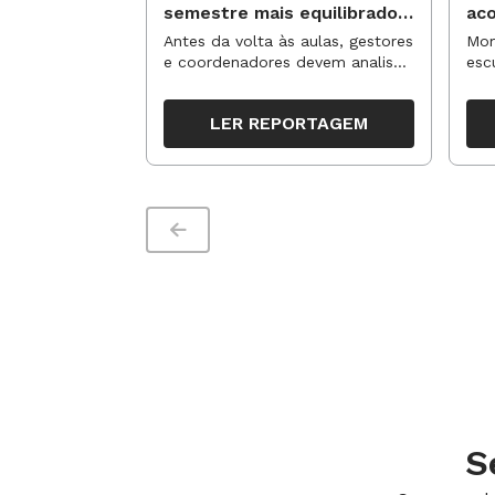
semestre mais equilibrado
ac
para os professores?
no
Antes da volta às aulas, gestores
Mom
e coordenadores devem analisar
esc
resultados, definir prioridades e
de 
organizar ações para orientar o
tem
LER REPORTAGEM
trabalho pedagógico ao longo
seg
do período
S