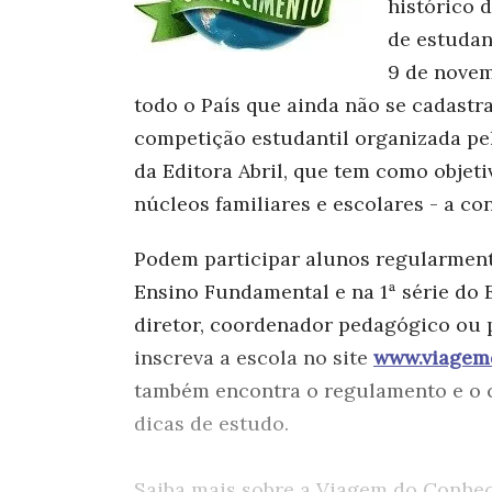
histórico d
de estudan
9 de novem
todo o País que ainda não se cadastr
competição estudantil organizada pel
da Editora Abril, que tem como objeti
núcleos familiares e escolares - a c
Podem participar alunos regularment
Ensino Fundamental e na 1ª série do E
diretor, coordenador pedagógico ou p
inscreva a escola no site
www.viagem
também encontra o regulamento e o c
dicas de estudo.
Saiba mais sobre a Viagem do Conh