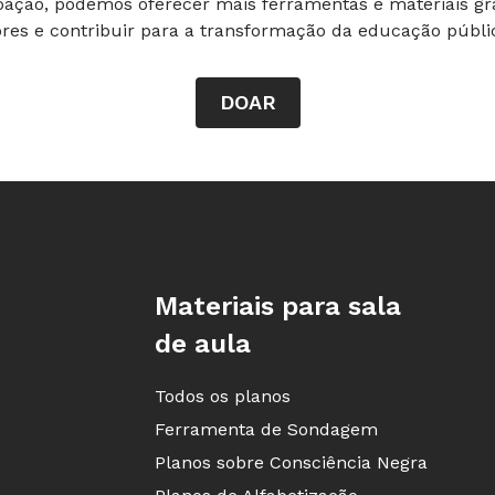
ação, podemos oferecer mais ferramentas e materiais gra
ores e contribuir para a transformação da educação públic
DOAR
Rodapé da Nova Escola
Materiais para sala
de aula
Todos os planos
Ferramenta de Sondagem
Planos sobre Consciência Negra