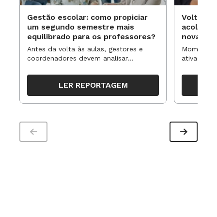
Gestão escolar: como propiciar
Volta às
um segundo semestre mais
acolhime
equilibrado para os professores?
novas ap
Antes da volta às aulas, gestores e
Momentos 
coordenadores devem analisar
ativa pode
resultados, definir prioridades e
para reorg
organizar ações para orientar o
propostas
LER REPORTAGEM
trabalho pedagógico ao longo do
período