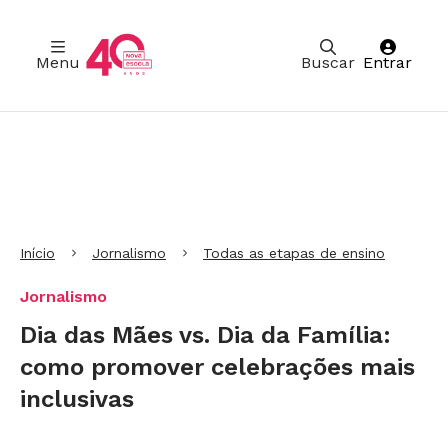
Menu
Buscar
Entrar
Ir para Cabeçalho
Ir para Menu
Ir para conteúdo principal
Ir para Rodapé
Início
Jornalismo
Todas as etapas de ensino
Jornalismo
Dia das Mães vs. Dia da Família:
como promover celebrações mais
inclusivas