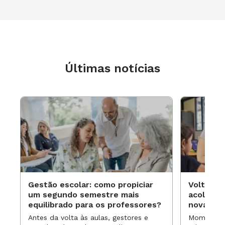
Últimas notícias
Gestão escolar: como propiciar
Volta às
um segundo semestre mais
acolhime
equilibrado para os professores?
novas ap
Antes da volta às aulas, gestores e
Momentos 