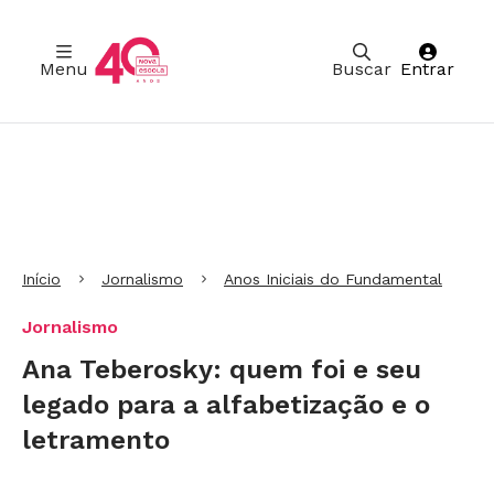
Menu
Buscar
Entrar
Ir para Cabeçalho
Ir para Menu
Ir para conteúdo principal
Ir para Rodapé
Início
Jornalismo
Anos Iniciais do Fundamental
Jornalismo
Ana Teberosky: quem foi e seu
legado para a alfabetização e o
letramento