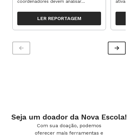
coordenadores devem analisar
ativa pode
resultados, definir prioridades e
para reorg
organizar ações para orientar o
propostas
LER REPORTAGEM
trabalho pedagógico ao longo do
período
Seja um doador da Nova Escola!
Com sua doação, podemos
oferecer mais ferramentas e