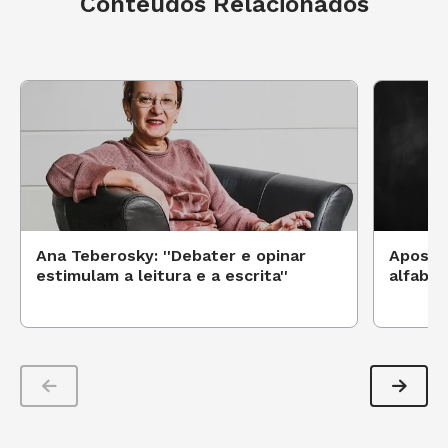
Conteúdos Relacionados
Ana Teberosky: ''Debater e opinar
Aposta
estimulam a leitura e a escrita''
alfabet