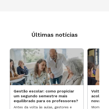
Últimas notícias
Gestão escolar: como propiciar
Volta às
um segundo semestre mais
acolhime
equilibrado para os professores?
novas ap
Antes da volta às aulas, gestores e
Momentos 