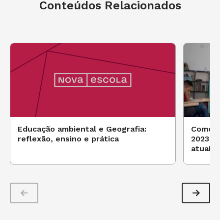
Conteúdos Relacionados
Educação ambiental e Geografia:
Como p
reflexão, ensino e prática
2023 qu
atuais?