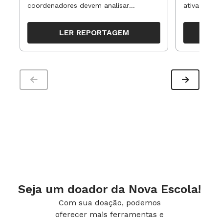
coordenadores devem analisar
ativa pode
resultados, definir prioridades e
para reorg
organizar ações para orientar o
propostas
LER REPORTAGEM
trabalho pedagógico ao longo do
período
Seja um doador da Nova Escola!
Com sua doação, podemos
oferecer mais ferramentas e