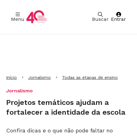
Menu
Buscar
Entrar
Ir para Cabeçalho
Ir para Menu
Ir para conteúdo principal
Ir para Rodapé
Início
Jornalismo
Todas as etapas de ensino
Jornalismo
Projetos temáticos ajudam a
fortalecer a identidade da escola
Confira dicas e o que não pode faltar no