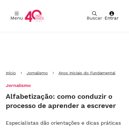
Menu
Buscar
Entrar
Ir para Cabeçalho
Ir para Menu
Ir para conteúdo principal
Ir para Rodapé
Início
Jornalismo
Anos Iniciais do Fundamental
Jornalismo
Alfabetização: como conduzir o
processo de aprender a escrever
Especialistas dão orientações e dicas práticas