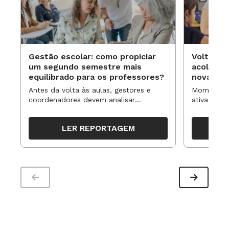
Gestão escolar: como propiciar
Volta às
um segundo semestre mais
acolhime
equilibrado para os professores?
novas ap
Antes da volta às aulas, gestores e
Momentos 
coordenadores devem analisar
ativa pode
resultados, definir prioridades e
para reorg
organizar ações para orientar o
propostas
LER REPORTAGEM
trabalho pedagógico ao longo do
período