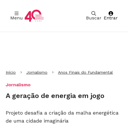
Menu
Buscar
Entrar
Ir para Cabeçalho
Ir para Menu
Ir para conteúdo principal
Ir para Rodapé
Início
Jornalismo
Anos Finais do Fundamental
Jornalismo
A geração de energia em jogo
Projeto desafia a criação da malha energética
de uma cidade imaginária