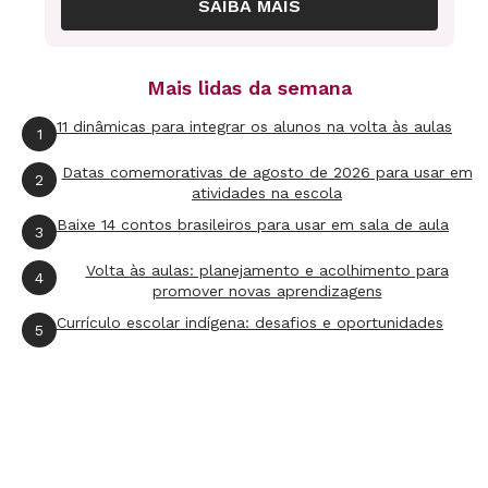
SAIBA MAIS
que os trabalhos seriam analisados não apenas
por ele mas também pela própria turma.
Mais lidas da semana
As duas aulas seguintes foram dedicadas à
11 dinâmicas para integrar os alunos na volta às aulas
1
construção dos projetos. Os alunos puderam
Datas comemorativas de agosto de 2026 para usar em
2
consultar suas anotações sobre as aulas
atividades na escola
expositivas e sites indicados pelo professor,
Baixe 14 contos brasileiros para usar em sala de aula
3
como o do
Ministério de Minas e Energia
e o
Volta às aulas: planejamento e acolhimento para
4
Como Tudo Funciona
. "Ao indicar sites
promover novas aprendizagens
confiáveis, o docente valoriza a pesquisa e não
Currículo escolar indígena: desafios e oportunidades
5
se coloca como único detentor da informação.
Para estimular a autonomia, o ideal é que ele só
esclareça dúvidas depois de esgotadas todas as
tentativas dos alunos", indica Luciana Hubner,
consultora pedagógica da Abramundo. Já