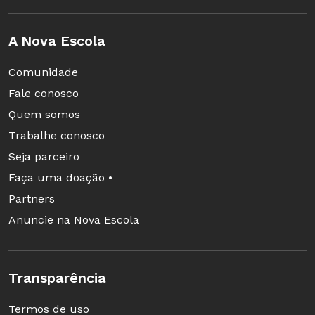
Demanda energética
A Nova Escola
zona urbana: 3.500 MW
Comunidade
zona industrial: 8.000 MW
Fale conosco
zona rural: 900 MW
Quem somos
Trabalhe conosco
Seja parceiro
Faça uma doação •
Partners
Anuncie na Nova Escola
Transparência
Termos de uso