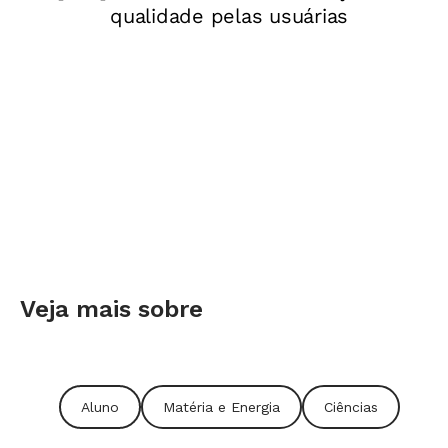
argumentos sólidos, outros viam a eólica e a
solar como perfeitas e não sabiam por que o
governo não investia mais nelas", contou
Fernandes. Lucas Travassos era um desses
alunos. Até participar do projeto, acreditava
que a energia eólica era a mais ecologicamente
correta. Nas aulas com Fernandes, descobriu
que as hélices usadas nesse modo de produção
podem ameaçar aves migratórias e passou a
pensar de forma diferente: "Toda fonte de
Veja mais sobre
energia, por melhor que pareça ser, tem seus
prós e contras. O ideal seria mesclá-las para
suprir a demanda energética de um local
Aluno
Matéria e Energia
Ciências
minimizando os riscos ambientais".