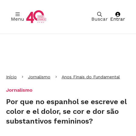
Menu
Buscar
Entrar
Ir para Cabeçalho
Ir para Menu
Ir para conteúdo principal
Ir para Rodapé
Início
Jornalismo
Anos Finais do Fundamental
Jornalismo
Por que no espanhol se escreve el
color e el dolor, se cor e dor são
substantivos femininos?