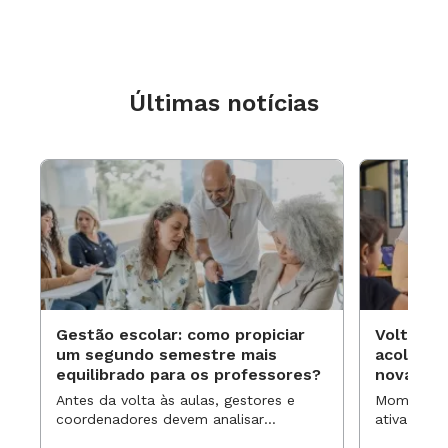
Últimas notícias
Gestão escolar: como propiciar
Volta às
um segundo semestre mais
acolhime
equilibrado para os professores?
novas ap
Antes da volta às aulas, gestores e
Momentos 
coordenadores devem analisar
ativa pode
resultados, definir prioridades e
para reorg