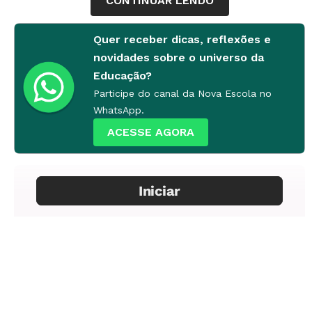
CONTINUAR LENDO
Quer receber dicas, reflexões e
Pergunta enviada por
Matilde Couto
, Esperança, PB
novidades sobre o universo da
Educação?
Participe do canal da Nova Escola no
WhatsApp.
ACESSE AGORA