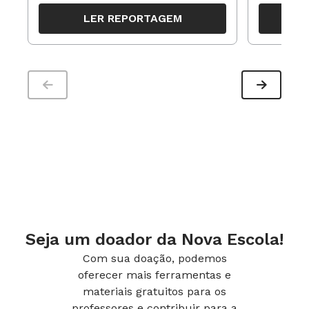
organizar ações para orientar o
propostas
LER REPORTAGEM
trabalho pedagógico ao longo do
período
Seja um doador da Nova Escola!
Com sua doação, podemos
oferecer mais ferramentas e
materiais gratuitos para os
professores e contribuir para a