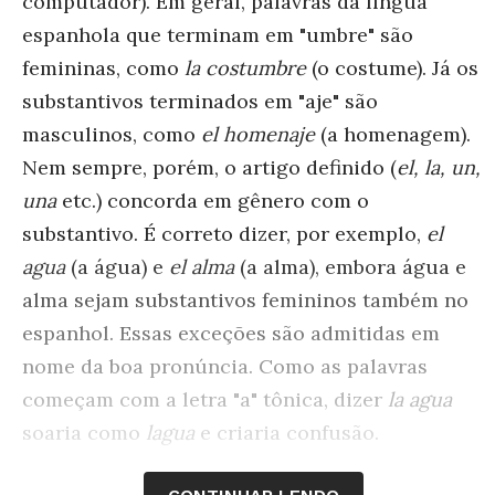
computador). Em geral, palavras da língua
espanhola que terminam em "umbre" são
femininas, como
la costumbre
(o costume). Já os
substantivos terminados em "aje" são
masculinos, como
el homenaje
(a homenagem).
Nem sempre, porém, o artigo definido (
el, la, un,
una
etc.) concorda em gênero com o
substantivo. É correto dizer, por exemplo,
el
agua
(a água) e
el alma
(a alma), embora água e
alma sejam substantivos femininos também no
espanhol. Essas exceções são admitidas em
nome da boa pronúncia. Como as palavras
começam com a letra "a" tônica, dizer
la agua
soaria como
lagua
e criaria confusão.
Consultoria
Julieta Sueldo Boedo, professora de Espanhol e tradutora.