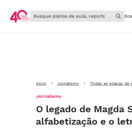
Boa
Ir para Cabeçalho
Ir para Menu
Ir para conteúdo principal
Ir para Rodapé
Início
Jornalismo
Todas as etapas de 
Jornalismo
O legado de Magda S
alfabetização e o le