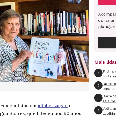
Acompan
durante 
planeja
Mais lid
11 dinâ
1
volta à
Datas 
2
para us
Baixe 1
3
sala de
especialistas em
alfabetização
e
Volta à
4
gda Soares, que faleceu aos 90 anos
acolhi