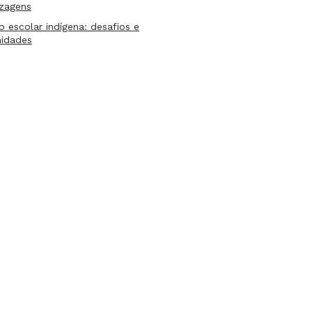
izagens
lo escolar indígena: desafios e
nidades