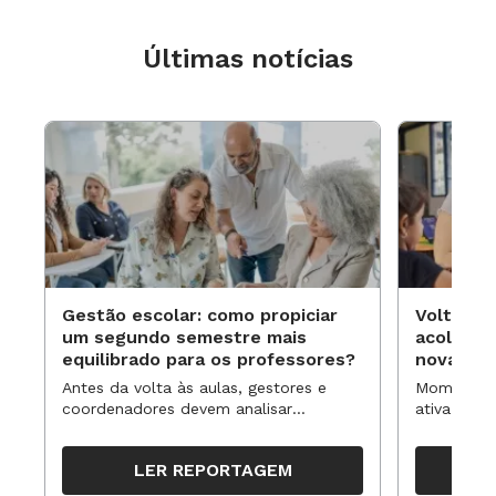
Últimas notícias
Gestão escolar: como propiciar
Volta às
um segundo semestre mais
acolhime
equilibrado para os professores?
novas ap
Antes da volta às aulas, gestores e
Momentos 
coordenadores devem analisar
ativa pode
resultados, definir prioridades e
para reorg
organizar ações para orientar o
propostas
LER REPORTAGEM
trabalho pedagógico ao longo do
período