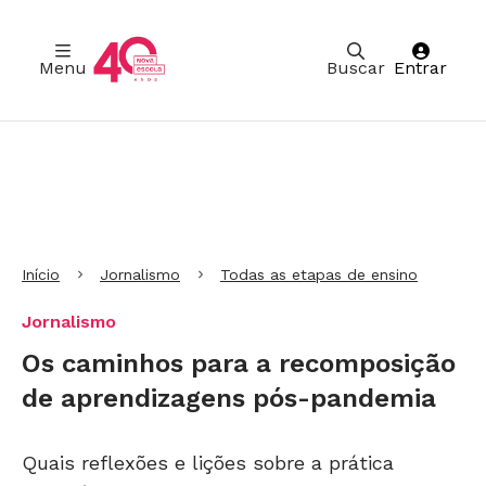
Menu
Buscar
Entrar
Ir para Cabeçalho
Ir para Menu
Ir para conteúdo principal
Ir para Rodapé
Início
Jornalismo
Todas as etapas de ensino
Jornalismo
Os caminhos para a recomposição
de aprendizagens pós-pandemia
Quais reflexões e lições sobre a prática