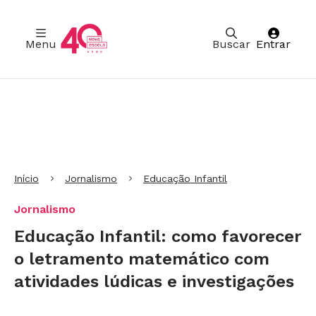
Menu
Buscar
Entrar
Ir para Cabeçalho
Ir para Menu
Ir para conteúdo principal
Ir para Rodapé
Início
Jornalismo
Educação Infantil
Jornalismo
Educação Infantil: como favorecer
o letramento matemático com
atividades lúdicas e investigações