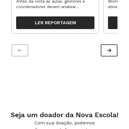
Antes da volta às aulas, gestores e
Momentos 
coordenadores devem analisar
ativa pode
resultados, definir prioridades e
para reorg
organizar ações para orientar o
propostas
LER REPORTAGEM
trabalho pedagógico ao longo do
período
Seja um doador da Nova Escola!
Com sua doação, podemos