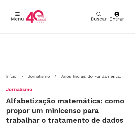
Menu
Buscar
Entrar
Ir para Cabeçalho
Ir para Menu
Ir para conteúdo principal
Ir para Rodapé
Início
Jornalismo
Anos Iniciais do Fundamental
Jornalismo
Alfabetização matemática: como
propor um minicenso para
trabalhar o tratamento de dados