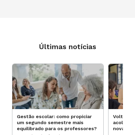
Últimas notícias
Gestão escolar: como propiciar
Volta às
um segundo semestre mais
acolhime
equilibrado para os professores?
novas ap