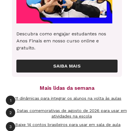
Spam
Spams são mensagens eletrônicas enviada em
massa sem a solicitação dos destinatários. Vale
para mensagens de texto no celular, e-mails e
Descubra como engajar estudantes nos
Anos Finais em nosso curso online e
comentários em sites e blogs. Em geral, os
gratuito.
spams têm caráter publicitário, oferecendo
produtos e serviços para o maior número de
SAIBA MAIS
contatos possível - as ofertas vão desde
produtos comuns até tratamentos de beleza e
estética. Esse tipo de publicidade é a versão
Mais lidas da semana
eletrônica das malas diretas recebidas pelo
11 dinâmicas para integrar os alunos na volta às aulas
1
correio, como catálogos de roupas, ofertas de
Datas comemorativas de agosto de 2026 para usar em
assinaturas de revistas etc. Além dos spams
2
atividades na escola
publicitários, há mensagens em massa usadas
Baixe 14 contos brasileiros para usar em sala de aula
3
para aplicar golpes (chamados de scam). Um