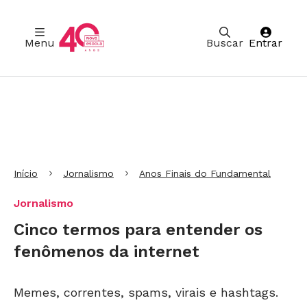
Menu
Buscar
Entrar
Ir para Cabeçalho
Ir para Menu
Ir para conteúdo principal
Ir para Rodapé
Início
Jornalismo
Anos Finais do Fundamental
Jornalismo
Cinco termos para entender os
fenômenos da internet
Memes, correntes, spams, virais e hashtags.