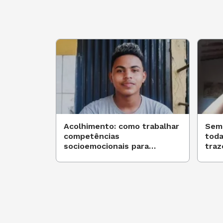
Acolhimento: como trabalhar
Sem 
competências
toda
socioemocionais para
traz
enfrentar os desafios da
pandemia