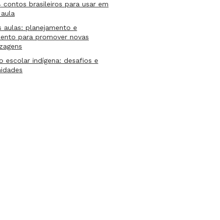
4 contos brasileiros para usar em
 aula
s aulas: planejamento e
mento para promover novas
izagens
lo escolar indígena: desafios e
nidades