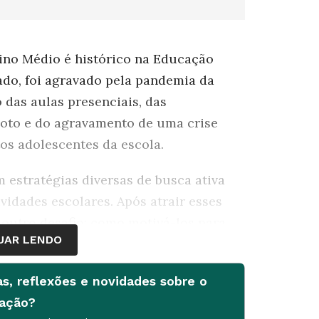
ino Médio é histórico na Educação
icado, foi agravado pela pandemia da
das aulas presenciais, das
moto e do agravamento de uma crise
os adolescentes da escola.
 estratégias diversas de busca ativa
vidades escolares. Após atrair esses
 outro desafio: como motivá-los para
UAR LENDO
rceria com a
Tinker Foundation
,
as, reflexões e novidades sobre o
ra planejar, em parceria com a
cação?