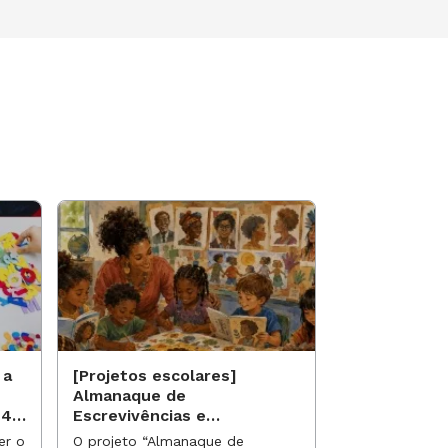
 a
[Projetos escolares]
[Projetos es
Almanaque de
Saberes qui
 40
Escrevivências e
identidade 
Referências da Nossa
étnico-racia
er o
O projeto “Almanaque de
O projeto “Sab