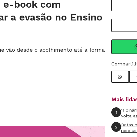
: e-book com
tar a evasão no Ensino
ue vão desde o acolhimento até a forma
Compartilh
Mais lid
11 dinâ
1
volta à
Datas 
2
para us