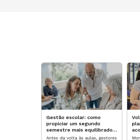
Gestão escolar: como
Vol
propiciar um segundo
pl
semestre mais equilibrado
ac
para os professores?
no
Antes da volta às aulas, gestores
Mom