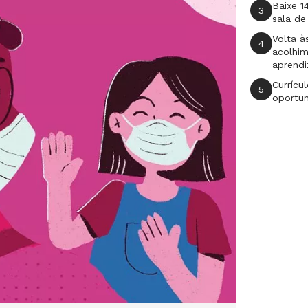
Baixe 1
3
sala de
Volta à
4
acolhi
aprend
Currícu
5
oportu