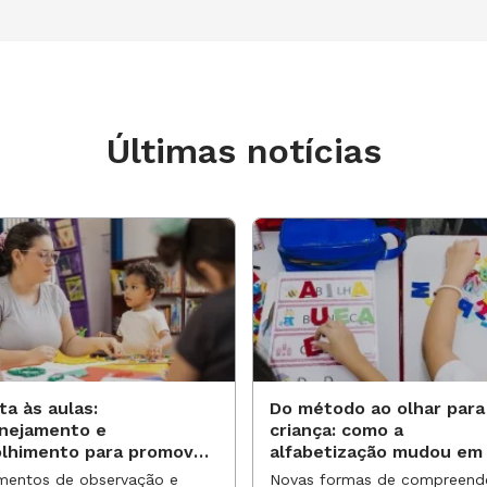
Últimas notícias
ta às aulas:
Do método ao olhar para
anejamento e
criança: como a
olhimento para promover
alfabetização mudou em
vas aprendizagens
anos?
entos de observação e
Novas formas de compreend