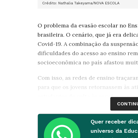
Crédito: Nathalia Takeyama/NOVA ESCOLA
O problema da evasão escolar no Ens
brasileira. O cenário, que já era del
Covid-19. A combinação da suspensão 
dificuldades do acesso ao ensino re
socioeconômica no país afastou muit
Com isso, as redes de ensino traçaram
para que os jovens retornassem às ati
estudantes de volta às escolas, surge
CONTIN
que continuem os estudos.
Para te ajudar, NOVA ESCOLA, em pa
Quer receber dic
preparou um e-book com sugestões pa
universo da Edu