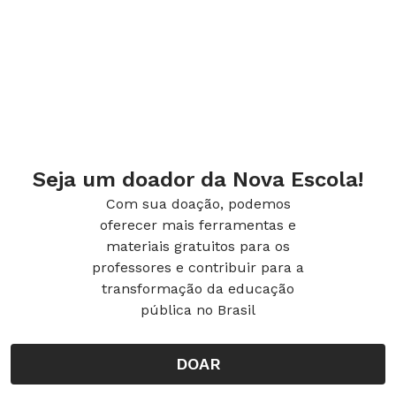
diferentes metodologias, estratégias e
intervenções, para atender grupos com
necessidades específicas no processo de
alfabetização.
A escola após a pandemia: como
Seja um doador da Nova Escola!
conduzir o retorno às aulas
Com sua doação, podemos
oferecer mais ferramentas e
Quais propostas priorizar, levando em
materiais gratuitos para os
conta a Base Nacional Comum Curricular
professores e contribuir para a
(BNCC)? Como acolher os estudantes
transformação da educação
diante das experiências que viveram? De
pública no Brasil
que forma envolver as famílias e o grupo
de professores para fortalecer a escola?
DOAR
Esse curso busca responder a essas e