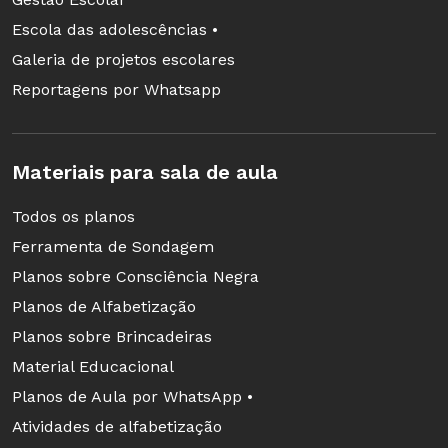
Escola das adolescências •
É claro que o ano letivo deve ser levado em
Galeria de projetos escolares
consideração; no entanto, o ponto principal,
Reportagens por Whatsapp
depois de descobrirmos as lacunas e
defasagens dos alunos no contexto remoto,
deve ser: “o que não pode faltar de maneira
Materiais para sala de aula
nenhuma na alfabetização dos alunos para
Todos os planos
garantir essa aprendizagem?”. Esse é o
Ferramenta de Sondagem
verdadeiro raciocínio que deve guiar o trabalho
Planos sobre Consciência Negra
desenvolvido nesse período.
Planos de Alfabetização
Nessa perspectiva, um ótimo material que pode
Planos sobre Brincadeiras
apoiar redes de ensino e professores nessa
Material Educacional
priorização do currículo, auxiliando na
Planos de Aula por WhatsApp •
compreensão do que são as habilidades
Atividades de alfabetização