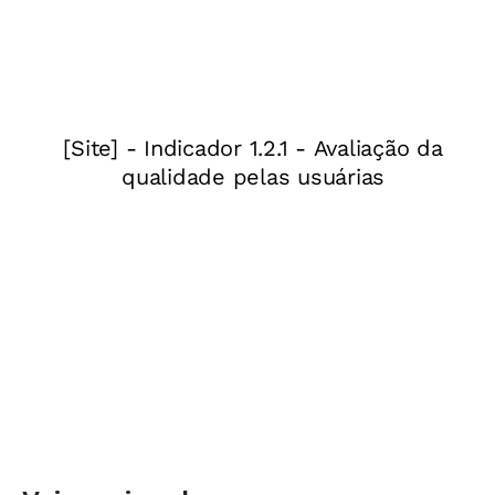
habilidades essenciais é tarefa das secretarias e
redes de Educação, que devem orientar escolas
e seus profissionais nesse sentido, sempre se
pautando em estudos e evidências, mas também
ouvindo quem faz a alfabetização acontecer,
que são justamente os professores
alfabetizadores que estão em sala de aula.
A próxima etapa desse processo de priorização
passa justamente pelas mãos dos professores, e
na coluna de hoje, vou compartilhar um pouco
das minhas experiências e reflexões
relacionadas a essa ação que é muito
importante, mas que ainda suscita algumas
dúvidas na hora de começar a ser realizada.