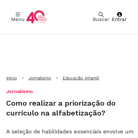
Menu
Buscar
Entrar
Ir para Cabeçalho
Ir para Menu
Ir para conteúdo principal
Ir para Rodapé
Início
Jornalismo
Educação Infantil
Jornalismo
Como realizar a priorização do
currículo na alfabetização?
A seleção de habilidades essenciais envolve um