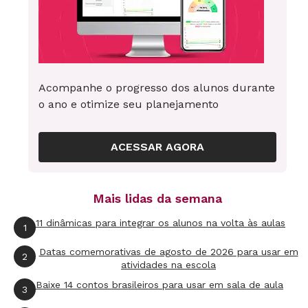
Priorização do currículo na prática
Nas redes públicas em que trabalho, depois
dessa seleção inicial realizada pelas
secretarias, os professores puderam debater e
Acompanhe o progresso dos alunos durante
estudar coletivamente o currículo, para
o ano e otimize seu planejamento
entender como foi feita essa escolha de
habilidades essenciais e para consolidar a
ACESSAR AGORA
compreensão da importância delas para a
alfabetização.
Mais lidas da semana
No meu grupo de estudos, na Escola Municipal
11 dinâmicas para integrar os alunos na volta às aulas
1
de Ensino Fundamental Professora Sílvia
Datas comemorativas de agosto de 2026 para usar em
Haddad, em Salto de Pirapora (SP), eu e as
2
atividades na escola
demais colegas alfabetizadoras, sempre
Baixe 14 contos brasileiros para usar em sala de aula
3
estamos debatendo, estudando e planejando