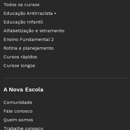
Todos os cursos
como a escuta das crianças, as pautas
Educação Antirracista •
de observação, os registros fotográficos,
Educação Infantil
e a construção do portfólio coletivo.
Alfabetização e letramento
Ensino Fundamental 2
SAIBA MAIS SOBRE O CURSO
Rotina e planejamento
Cursos rápidos
Cursos longos
As ações do professor são essenciais para
o protagonismo das crianças
A Nova Escola
É muito importante reforçar que o professor
incentiva protagonismos quando marca
Comunidade
intencionalmente em seu planejamento o
Fale conosco
resultado de suas observações e da escuta das
Quem somos
crianças, e assim, incentiva a diversidade de
Trabalhe conosco