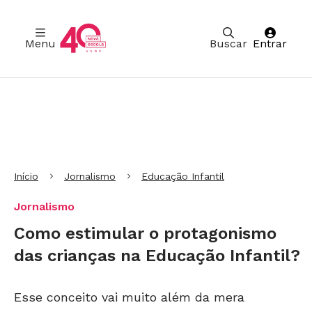
Menu
Buscar
Entrar
Ir para Cabeçalho
Ir para Menu
Ir para conteúdo principal
Ir para Rodapé
Início
Jornalismo
Educação Infantil
Jornalismo
Como estimular o protagonismo
das crianças na Educação Infantil?
Esse conceito vai muito além da mera