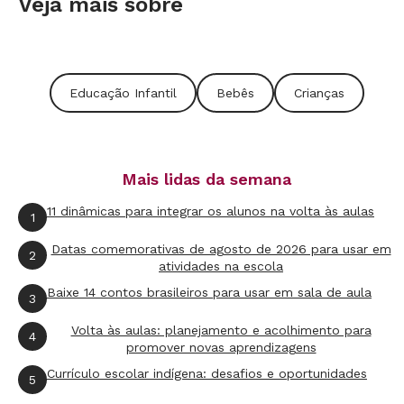
Veja mais sobre
meramente organizar um espaço para que
manipulem objetos e respondam "sim" ou "não"
para as proposições dos adultos. Na verdade, é
Educação Infantil
Bebês
Crianças
necessário que o professor coloque a criança
no centro do seu processo de aprendizagem, e
ao mesmo tempo, se torne um ‘co-protagonista’,
Mais lidas da semana
já que o seu trabalho docente é marcado por
uma intencionalidade pedagógica visando que
11 dinâmicas para integrar os alunos na volta às aulas
1
os pequenos sejam, de fato, os protagonistas
Datas comemorativas de agosto de 2026 para usar em
2
dos seus percursos de aprendizagem. E para
atividades na escola
isso, é importante considerarmos ao menos
Baixe 14 contos brasileiros para usar em sala de aula
3
cinco questões fundamentais, que destaco a
Volta às aulas: planejamento e acolhimento para
4
seguir:
promover novas aprendizagens
Currículo escolar indígena: desafios e oportunidades
5