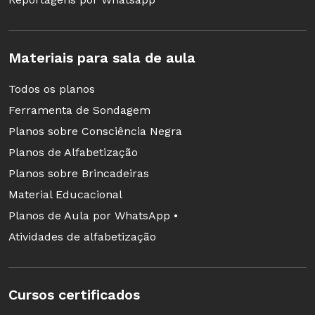
seus saberes e de explorar diferentes
caminhos.
Materiais para sala de aula
Afinal, a realidade infantil é muito pautada pelo
Todos os planos
“aqui e agora”, e é justamente possibilitando a
Ferramenta de Sondagem
continuidade das ações que os professores vão
Planos sobre Consciência Negra
poder garantir o crescimento e a qualidade das
Planos de Alfabetização
experiências na escola.
Planos sobre Brincadeiras
Material Educacional
Educação Infantil: Como fazer uma
Planos de Aula por WhatsApp •
avaliação de qualidade
Atividades de alfabetização
Preparamos um curso que engloba os
principais instrumentos de
Cursos certificados
documentação da aprendizagem infantil,