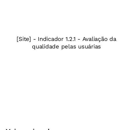
(2017), esse cenário mudou. Vemos, assim, uma
concepção de criança como um sujeito
histórico e de direitos (com destaque para os
seis
direitos de aprendizagem previstos na
Base
: conviver, brincar, participar, explorar,
expressar e conhecer-se); como um sujeito
inserido socialmente; e como um sujeito de
múltiplas linguagens, capacidades e formas de
se expressar, com um modo próprio de
aprender e de se relacionar com o mundo e
com as pessoas.
Por isso, quando falamos em protagonismo
infantil, estamos falando em todas essas
possibilidades, algo que vai muito além de