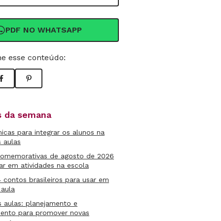
PDF NO WHATSAPP
e esse conteúdo:
as da semana
micas para integrar os alunos na
s aulas
comemorativas de agosto de 2026
ar em atividades na escola
4 contos brasileiros para usar em
 aula
s aulas: planejamento e
mento para promover novas