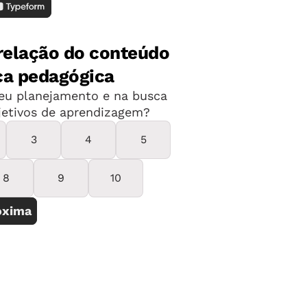
Compreenda também qual é o papel de
mplementação da BNCC e qual caminho
.
nheça com mais detalhes as dez
vem ser desenvolvidas de forma
 Básica. Saiba também como incluí-las
tências gerais da BNCC
essenciais para trabalhar as dez
onheça dois casos reais de escolas
roposta do documento em prática.