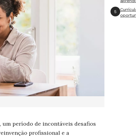
aprend
Currícu
5
oportu
, um período de incontáveis desafios
einvenção profissional e a