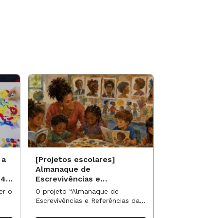
 a
[Projetos escolares]
[Projetos es
Almanaque de
Saberes qui
 40
Escrevivências e
identidade 
Referências da Nossa
étnico-racia
er o
O projeto “Almanaque de
O projeto “Sab
Turma
escolar
Escrevivências e Referências da
identidade e e
Nossa Turma” propõe uma
racial no currí