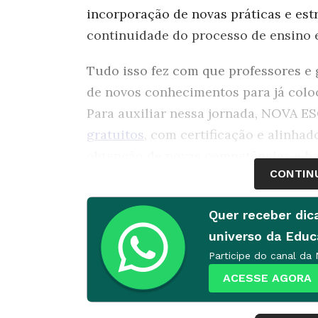
incorporação de novas práticas e estr
continuidade do processo de ensino
Tudo isso fez com que professores e 
de novos conhecimentos para já colo
Para auxiliar nessa jornada, NOVA 
gratuitos
, com certificação e alinha
obtenção de novas competências e hab
CONTIN
listamos 20 desses cursos, e você po
Confira:
Quer receber dic
PARA SABER MAIS SOBRE A BNCC
universo da Edu
Participe do canal da
1. BNCC: o que é e como levá-la para 
ACESSE AGORA
Ainda tem dúvidas sobre a Base Nac
problema! Confira este curso para ent