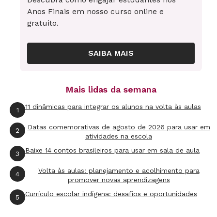
mundo natural e social por meio de uma
Anos Finais em nosso curso online e
metodologia sistemática baseada em
gratuito.
evidências". A preocupação não é construir um
conceito definitivo, e sim destacar pontos de
SAIBA MAIS
vista e divulgar o pensamento científico.
É possível afirmar que a ciência se traduz em
Mais lidas da semana
dois aspectos relacionados:
11 dinâmicas para integrar os alunos na volta às aulas
1
Datas comemorativas de agosto de 2026 para usar em
2
- Produto
Corpo conceitual de conhecimentos
atividades na escola
organizados de forma lógica.
Baixe 14 contos brasileiros para usar em sala de aula
3
Volta às aulas: planejamento e acolhimento para
4
- Processo
Forma de produção de
promover novas aprendizagens
conhecimento que vincula o saber e a sua
Currículo escolar indígena: desafios e oportunidades
5
produção.