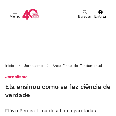
Menu
Buscar
Entrar
Ir para Cabeçalho
Ir para Menu
Ir para conteúdo principal
Ir para Rodapé
Início
Jornalismo
Anos Finais do Fundamental
Jornalismo
Ela ensinou como se faz ciência de
verdade
Flávia Pereira Lima desafiou a garotada a