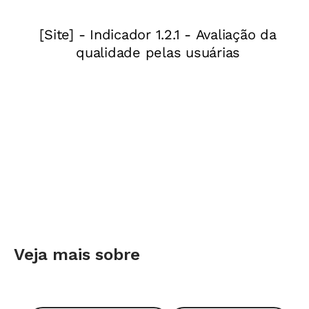
Antes de conhecer como Flávia organizou a se-
quência didática para explicar o fazer científico
às crianças, um convite à reflexão. Você sabe o
que é ciência? Tendo isso claro, fica fácil
compreender a riqueza de um trabalho desse
tipo e reaplicá- lo.
Entender o conceito para ensinar melhor
A palavra ciência é originária do latim
scientia
e
do grego
episteme
e faz referência a
conhecimento. Ao longo da história, pensadores
Veja mais sobre
que se ocupavam do tema propuseram diversas
explicações para o termo, levando em conta os