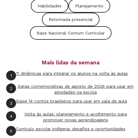
Habilidades
Planejamento
Mas e o planejamento da Matemática?
Esse movimento precisa ser feito com todas as
Retomada presencial
áreas do conhecimento, no entanto, aqui vamos
Base Nacional Comum Curricular
nos debruçar sobre a Matemática. Além da
análise dos registros obtidos em 2020, outro
material que também já conversamos aqui são
as
habilidades matemáticas
que devem receber
Mais lidas da semana
o foco nesse planejamento. Quando refletimos
11 dinâmicas para integrar os alunos na volta às aulas
1
sobre isso, falei dos Mapas de Foco,
Datas comemorativas de agosto de 2026 para usar em
2
organizados pelo Instituto Reúna que traz uma
atividades na escola
seleção de habilidades para cada ano do Ensino
Baixe 14 contos brasileiros para usar em sala de aula
3
Fundamental
, pautados na Base Nacional
Volta às aulas: planejamento e acolhimento para
4
Comum Curricular (BNCC). Tais habilidades
promover novas aprendizagens
foram “traduzidas em objetivos de
Currículo escolar indígena: desafios e oportunidades
5
aprendizagem para guiar as aprendizagens e o