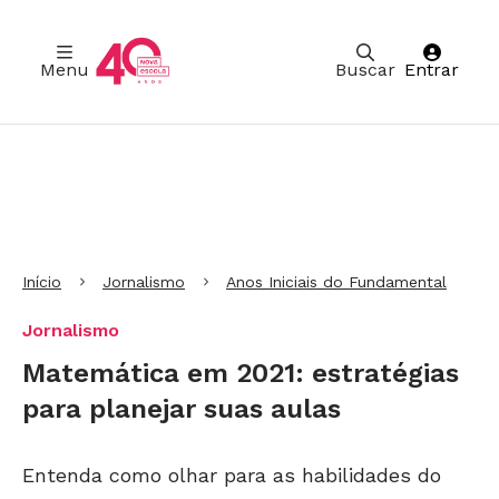
Menu
Buscar
Entrar
Ir para Cabeçalho
Ir para Menu
Ir para conteúdo principal
Ir para Rodapé
Início
Jornalismo
Anos Iniciais do Fundamental
Jornalismo
Matemática em 2021: estratégias
para planejar suas aulas
Entenda como olhar para as habilidades do