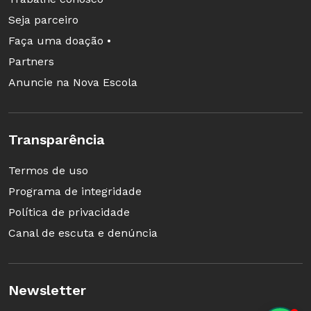
em 2004, o Prêmio “Gestão para o Sucesso
Seja parceiro
Escolar”, do Instituto Protagonistes/Fundação
Faça uma doação •
Lemann. Atuou como coordenadora do Núcleo
Partners
de Formação Continuada do município e
Anuncie na Nova Escola
formadora da Educação Infantil, na Prefeitura de
Itatiba. Atualmente é professora da rede pública
Transparência
de Itatiba.
Termos de uso
Programa de integridade
Política de privacidade
Canal de escuta e denúncia
Newsletter