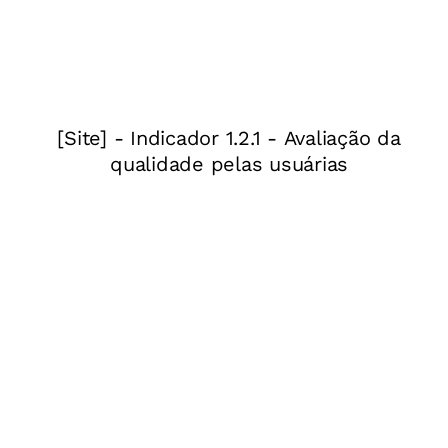
Quais ferramentas utilizar
Você pode experimentar ferramentas
tradicionais de comunicação que oferecem a
possibilidade de uso de vídeos, como o
WhatsApp e o Facebook Messenger, e pode
ainda testar ferramentas específicas de
videoconferência como o Zoom, o Microsoft
Teams e o Google Meet (
mais detalhes sobre o
Meet abaixo
).
Quais principais cuidados e combinados
É importante criar um combinado de que todos
os estudantes devem manter os seus
microfones sem som, para não causar uma
explosão de vozes durante a aula. Pode-se