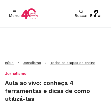
Menu
Buscar
Entrar
Ir para Cabeçalho
Ir para Menu
Ir para conteúdo principal
Ir para Rodapé
Início
Jornalismo
Todas as etapas de ensino
Jornalismo
Aula ao vivo: conheça 4
ferramentas e dicas de como
utilizá-las