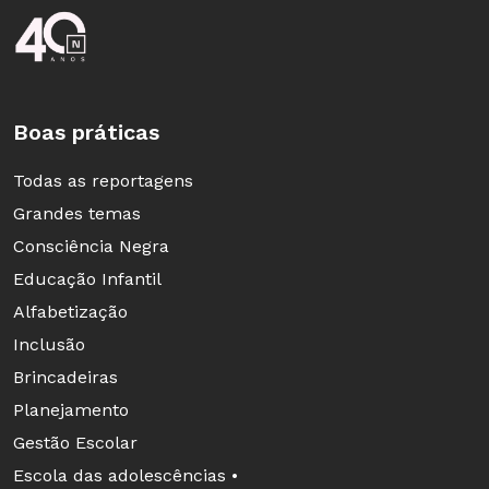
chamada e abrir para outros
Rodapé da Nova Escola
participantes responderem.
Os dados (perguntas, respostas) da
chamada de vídeo são enviados para o
Boas práticas
e-mail do organizador ao final.
Todas as reportagens
Grandes temas
Consciência Negra
Como regular microfone e câmera e
Educação Infantil
sair/remover pessoas da reunião
Alfabetização
São três pequenos ícones, localizados no menu
Inclusão
inferior da sua ligação (se sumir, basta mover o
Brincadeiras
cursor que eles reaparecem). O primeiro botão
Planejamento
serve para ativar ou “mutar” o microfone
Gestão Escolar
(deixar o microfone mudo), o segundo desliga a
Escola das adolescências •