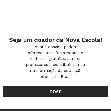
superior direito, e depois em “Adicionar
pessoas”.
Novas funcionalidades do Meet
Seja um doador da Nova Escola!
Desde outubro, o Google Meet permite
Com sua doação, podemos
criar enquetes e perguntas e respostas
oferecer mais ferramentas e
materiais gratuitos para os
durante uma conversa ao vivo. Para usar
professores e contribuir para a
a funcionalidade (representada pelos
transformação da educação
ícones de um triângulo, um quadrado e
pública no Brasil
um círculo), é só clicar no ícone ao lado
do chat, no canto direito. Apenas o
DOAR
organizador do evento tem autorização
para usar estes recursos durante a