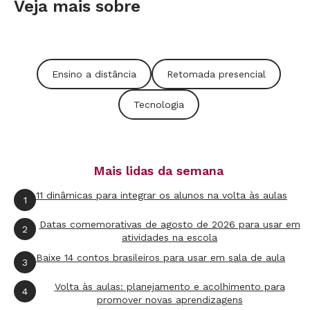
ainda criar regras para organizar quem fala
Veja mais sobre
primeiro ou de quem é a vez, por exemplo, mas
isso deve ser combinado previamente.
Ensino a distância
Retomada presencial
Como mediar as aulas
A mediação pode assumir diversas formas,
Tecnologia
como por meio de interações nos chats das
ferramentas, parcerias com outros docentes
que podem atuar como moderadores, ou ainda,
Mais lidas da semana
por meio de atividades, tais como listas de
11 dinâmicas para integrar os alunos na volta às aulas
exercícios e atividades colaborativas utilizando
1
o Google Docs, por exemplo, para acompanhar
Datas comemorativas de agosto de 2026 para usar em
2
atividades na escola
e intervir com comentários na atividade. A
Baixe 14 contos brasileiros para usar em sala de aula
interação com os alunos continua essencial.
3
Uma boa dica é combinar códigos – por
Volta às aulas: planejamento e acolhimento para
4
promover novas aprendizagens
exemplo, para perguntas diretas, tenham um