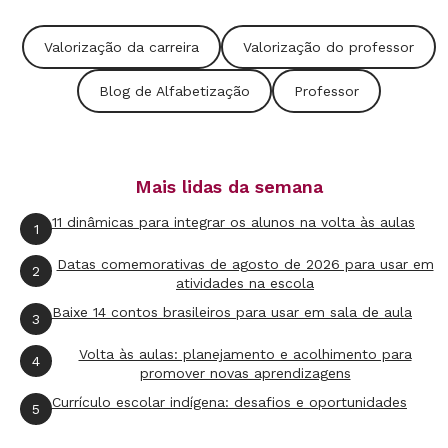
Por tudo isso, recebemos esse olhar carinhoso
e de valorização do nosso trabalho como
Valorização da carreira
Valorização do professor
professores, mas nem tudo são flores. Neste
momento há também uma fala, de muitas
Blog de Alfabetização
Professor
pessoas, que nós professores não queremos
voltar a trabalhar e que queremos ficar em casa
ainda mais.
Mais lidas da semana
11 dinâmicas para integrar os alunos na volta às aulas
Na verdade, nós, professores alfabetizadores e
1
de outras etapas escolares, nunca paramos,
Datas comemorativas de agosto de 2026 para usar em
2
atividades na escola
aliás estamos desde o início do ensino remoto
Baixe 14 contos brasileiros para usar em sala de aula
no contexto familiar trabalhando muito mais.
3
Atendemos as famílias, damos aulas online,
Volta às aulas: planejamento e acolhimento para
4
promover novas aprendizagens
apoiamos o socioemocional dos nossos alunos,
Currículo escolar indígena: desafios e oportunidades
planejamos aulas remotas, adaptamos nossas
5
práticas, estudamos muito para aprender a