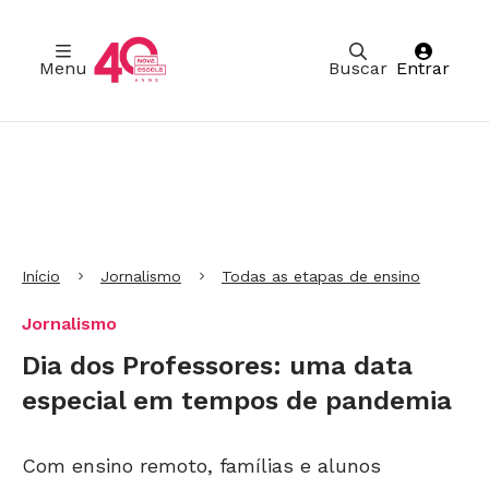
Menu
Buscar
Entrar
Ir para Cabeçalho
Ir para Menu
Ir para conteúdo principal
Ir para Rodapé
Início
Jornalismo
Todas as etapas de ensino
Jornalismo
Dia dos Professores: uma data
especial em tempos de pandemia
Com ensino remoto, famílias e alunos