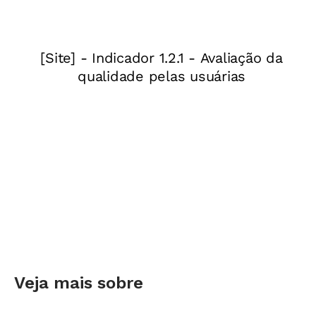
recursos do Google não são uma novidade. Em
sua escola na rede municipal de Novo
Hamburgo (RS), os alunos recebem uma conta
Gmail desde a momento da matrícula.
“A partir
do momento que a criança entra na escola já é
criado um email pessoal para ele. No início,
essa conta é gerenciada pelo professor e
família”, relata Joice.
A professora Joice Waier, que leciona na rede
pública e privada de Santa Rosa (RS), usa esses
recursos desde 2017. “Quando se tornam meus
alunos é prioridade que cada um tenha um
Gmail, pois todo meu trabalho é feito no
Veja mais sobre
Google Apresentações
e Google Formulários.
Faço questão de que tenham essa conta desde o