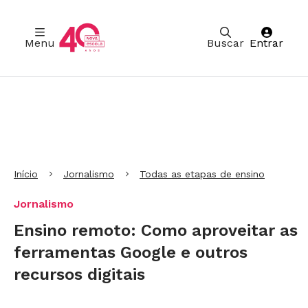
Menu
Buscar
Entrar
Ir para Cabeçalho
Ir para Menu
Ir para conteúdo principal
Ir para Rodapé
Início
Jornalismo
Todas as etapas de ensino
Jornalismo
Ensino remoto: Como aproveitar as
ferramentas Google e outros
recursos digitais