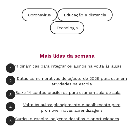
início do ano”, explica a educadora.
Coronavírus
Educação a distancia
Tecnologia
Como usar os slides e o formulário de
perguntas?
Esperamos que ao final deste curso, o
Mais lidas da semana
professor consiga utilizar o Google
Apresentações para desenvolver atividades
11 dinâmicas para integrar os alunos na volta às aulas
1
coletivas e individuais, histórias interativas, e
Datas comemorativas de agosto de 2026 para usar em
2
telas de aulas em momentos presenciais,
atividades na escola
síncronos e assíncronos, e também
Baixe 14 contos brasileiros para usar em sala de aula
3
desenvolver formulários para coleta de
evidências, sistematização de atividades,
Volta às aulas: planejamento e acolhimento para
4
promover novas aprendizagens
análise de dados e upload de documentos.
Currículo escolar indígena: desafios e oportunidades
5
SAIBA MAIS SOBRE O CURSO