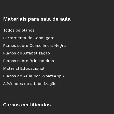
no Drive, por exemplo.
Materiais para sala de aula
Google drive: como usar o Hangouts e o
Todos os planos
Docs?
Ferramenta de Sondagem
O Google Drive oferece diversos recursos,
Planos sobre Consciência Negra
como armazenamento de documentos na
Planos de Alfabetização
nuvem e compartilhamento de arquivos com
Planos sobre Brincadeiras
diversas pessoas, além de ferramentas para
Material Educacional
construir planilhas, formulários,
Planos de Aula por WhatsApp •
apresentações e textos.
Atividades de alfabetização
SAIBA MAIS SOBRE O CURSO
Cursos certificados