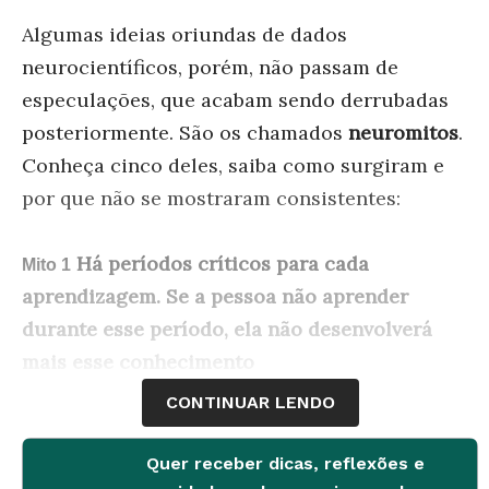
Algumas ideias oriundas de dados
neurocientíficos, porém, não passam de
especulações, que acabam sendo derrubadas
posteriormente. São os chamados
neuromitos
.
Conheça cinco deles, saiba como surgiram e
por que não se mostraram consistentes:
Há períodos críticos para cada
Mito 1
aprendizagem. Se a pessoa não aprender
durante esse período, ela não desenvolverá
mais esse conhecimento
CONTINUAR LENDO
Embasamento:
O conceito de períodos críticos
provém de experimentos comportamentais
Quer receber dicas, reflexões e