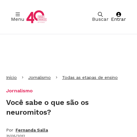
Menu
Buscar
Entrar
Ir para Cabeçalho
Ir para Menu
Ir para conteúdo principal
Ir para Rodapé
Início
Jornalismo
Todas as etapas de ensino
Jornalismo
Você sabe o que são os
neuromitos?
Por
Fernanda Salla
31/05/2012