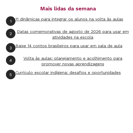
humano está no auge da quantidade de
Mais lidas da semana
conexões sinápticas e de neurônios
11 dinâmicas para integrar os alunos na volta às aulas
1
Embasamento:
De fato, diversas investigações
Datas comemorativas de agosto de 2026 para usar em
2
atividades na escola
científicas comprovam que, nos primeiros dez
Baixe 14 contos brasileiros para usar em sala de aula
meses de vida, o bebê tem um aumento imenso
3
da quantidade de proliferação sináptica, que
Volta às aulas: planejamento e acolhimento para
4
promover novas aprendizagens
supera a de um adulto. Depois, aquelas
Currículo escolar indígena: desafios e oportunidades
estruturas neurais que não são usadas ou são
5
pouco eficientes vão sendo eliminadas. Com
isso passou-se a acreditar que era necessário
aproveitar esse período da vida da criança para
inundá-la de informação e estimulá-la ao
máximo, assim ela iria atingir um grau maior
de desenvolvimento cognitivo.