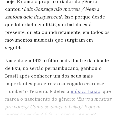
hoje. E como o próprio criador do gênero
cantou "
Luiz Gonzaga não morreu / Nem a
sanfona dele desapareceu
". Isso porque desde
que foi criado em 1946, sua batida está
presente, direta ou indiretamente, em todos os
movimentos musicais que surgiram em
seguida.
Nascido em 1912, o filho mais ilustre da cidade
de Exu, no sertão pernambucano, ganhou o
Brasil após conhecer um dos seus mais
importantes parceiros: o advogado cearense
Humberto Teixeira. É deles a
música Baião
, que
marca o nascimento do gênero: "
Eu vou mostrar
pra vocês/ Como se dança o baião/ E quem
quiser aprender/ É favor prestar atenção
".