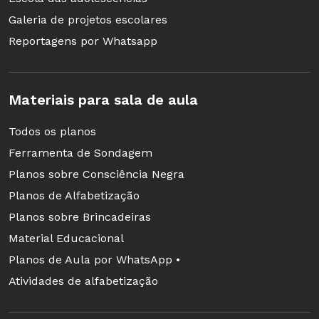
Raimundo, que se apresentava com roupas
Galeria de projetos escolares
típicas de gaúcho.
Reportagens por Whatsapp
Gilberto Gil, Em diversas entrevistas, se recorda
do primeiro grande show que assistiu foi de
Materiais para sala de aula
Gonzaga, quando tinha apenas 11 anos de idade
Todos os planos
e afirma que estava diante de um grande astro
Ferramenta de Sondagem
pop, com suas músicas inigualáveis, seu
Planos sobre Consciência Negra
figurino, suas sanfonas, seus músicos.
Planos de Alfabetização
Planos sobre Brincadeiras
Material Educacional
O trabalho com o ritmo e com a dança em sala
Planos de Aula por WhatsApp •
de aula
Atividades de alfabetização
A obra do sanfoneiro é tema essencial nas aulas
de música. André Hosoi, músico, coordenador