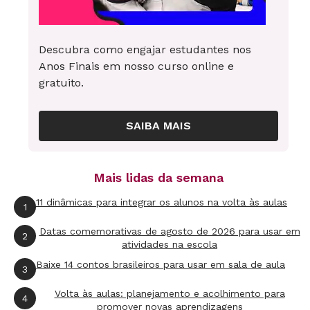
surgiram, ainda que fossem amados pelo povo.
Exemplo disso foi o que ocorreu com Orlando
Descubra como engajar estudantes nos
Silva, cantor das multidões. Na época, essas
Anos Finais em nosso curso online e
pessoas não tinham o menor interesse por ele",
gratuito.
avalia Paulo César de Araújo.
SAIBA MAIS
Durante muito tempo, a boa MPB era aquela
produzida em três períodos muito distintos.
Durante a Época de Ouro, que vai de 1930 a
Mais lidas da semana
1945, com nomes como Noel Rosa, Cartola e
11 dinâmicas para integrar os alunos na volta às aulas
1
Nelson Cavaquinho, e depois com a Bossa Nova,
em 1959, e a Tropicália, em 1960. "O baião ficou
Datas comemorativas de agosto de 2026 para usar em
2
atividades na escola
no meio, entre a tradição e a modernidade. Com
Baixe 14 contos brasileiros para usar em sala de aula
3
isso, passou a ser tratado como um momento
menor da nossa música", lamenta o jornalista.
Volta às aulas: planejamento e acolhimento para
4
promover novas aprendizagens