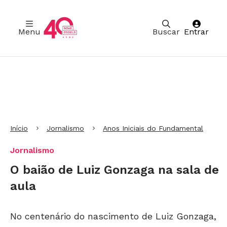
Menu
Buscar
Entrar
Ir para Cabeçalho
Ir para Menu
Ir para conteúdo principal
Ir para Rodapé
Início
Jornalismo
Anos Iniciais do Fundamental
Jornalismo
O baião de Luiz Gonzaga na sala de
aula
No centenário do nascimento de Luiz Gonzaga,