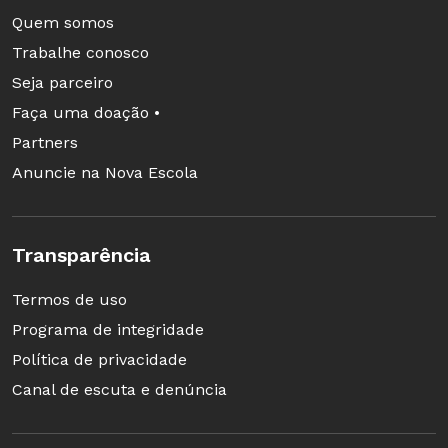
atividades on-line]". Por experiências anteriores
Quem somos
em sala de aula, o educador confirma que a
Trabalhe conosco
decisão foi acertada.
Seja parceiro
Faça uma doação •
Diariamente, a secretária entrega nas escolas
Partners
os kits de alimentação. Uma vez ao mês, desde
Anuncie na Nova Escola
abril, as famílias também recebem um bloco de
quatro apostilas de cada disciplina.
Transparência
Termos de uso
Programa de integridade
Política de privacidade
Canal de escuta e denúncia