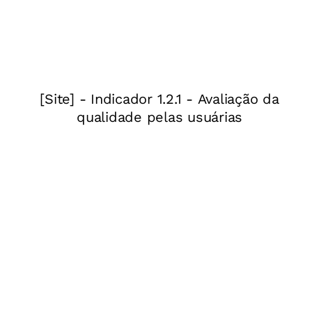
livro didático e materiais impressos. O
levantamento
“A situação dos professores no
Brasil durante a pandemia”
*, evidencia a força
das estratégias que não requerem o acesso à
internet. A pesquisa foi realizada por NOVA
ESCOLA entre os dias 16 e 28 de maio e contou
com mais de 8,1 mil respondentes da Educação
Básica. Entre os materiais utilizados, livros e
materiais didáticos aparecem como resposta de
30% dos professores, enquanto 64% indicam
que as redes disponibilizaram materiais
impressos.
BAIXE A PESQUISA COMPLETA AQUI