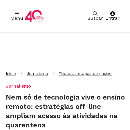
Menu
Buscar
Entrar
Ir para Cabeçalho
Ir para Menu
Ir para conteúdo principal
Ir para Rodapé
Início
Jornalismo
Todas as etapas de ensino
Jornalismo
Nem só de tecnologia vive o ensino
remoto: estratégias off-line
ampliam acesso às atividades na
quarentena