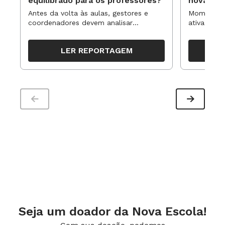
equilibrado para os professores?
novas ap
Antes da volta às aulas, gestores e
Momentos 
coordenadores devem analisar
ativa pode
resultados, definir prioridades e
para reorg
organizar ações para orientar o
propostas
LER REPORTAGEM
trabalho pedagógico ao longo do
período
Seja um doador da Nova Escola!