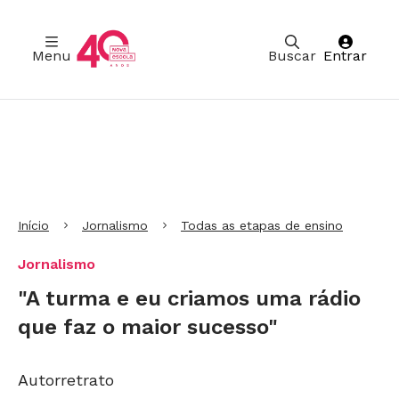
Menu
Buscar
Entrar
Ir para Cabeçalho
Ir para Menu
Ir para conteúdo principal
Ir para Rodapé
Início
Jornalismo
Todas as etapas de ensino
Jornalismo
"A turma e eu criamos uma rádio
que faz o maior sucesso"
Autorretrato