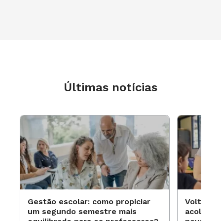
Naíra Oliveira
é educadora da EMEB Estudante
Flamínio Araújo de Castro Rangel
Últimas notícias
Gestão escolar: como propiciar
Volta às
um segundo semestre mais
acolhime