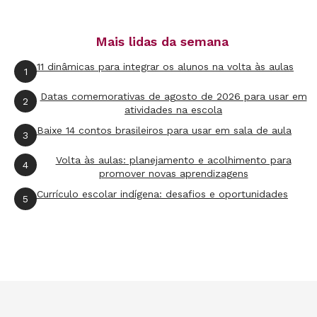
Produções das outras turmas também são
aproveitadas. A classe do 2º ano redigiu textos
Mais lidas da semana
de autoria em um projeto didático. A professora
11 dinâmicas para integrar os alunos na volta às aulas
queria que todos lessem em voz alta, então as
1
produções foram gravadas e viraram o quadro
Datas comemorativas de agosto de 2026 para usar em
2
Senta Que Lá Vem História
. Já a turma do 4º ano
atividades na escola
Baixe 14 contos brasileiros para usar em sala de aula
escreveu biografias de artistas brasileiros e
3
depois gravou os materiais de áudio para o
Volta às aulas: planejamento e acolhimento para
4
programa
Momento da Cultura
. Nos dois casos,
promover novas aprendizagens
Currículo escolar indígena: desafios e oportunidades
os monitores editaram e colocaram efeitos
5
sonoros para incrementar os trabalhos. Essas
parcerias são geridas pelas próprias crianças.
Os educadores me procuram e eu analiso a
viabilidade dos projetos. Depois, passo para o
grupo, que se responsabiliza pela organização.