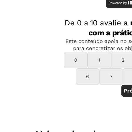
adaptá-lo”.
Para estimular os alunos a praticar as
comum os professores usarem recurs
com mais facilidade quando permeada
capacidade de relacionar as novas a
adquiridos. “Não se trata apenas de i
Nesse contexto, falamos em permitir 
aquilo que está aprendendo de novo 
Nadia. E completa: “É muito mais inter
aprender as letras do alfabeto rela
na qual a criança faz movimentos com
eficiente do que decorar de forma iso
Silvia Albert também avalia como imp
contexto do Ensino Fundamental. Para