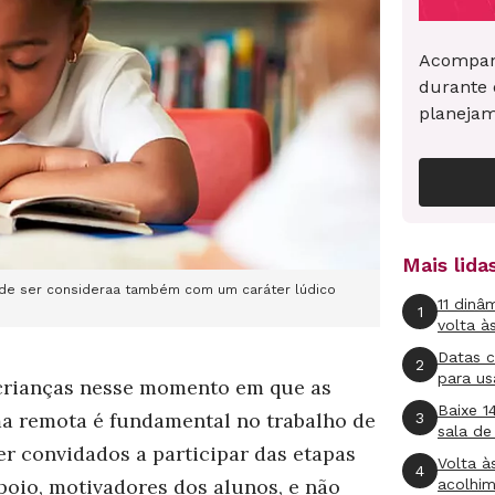
Acompan
durante 
planeja
Mais lid
 pode ser consideraa também com um caráter lúdico
11 dinâ
1
volta à
Datas 
2
para us
 crianças nesse momento em que as
Baixe 1
ma remota é fundamental no trabalho de
3
sala de
er convidados a participar das etapas
Volta à
4
poio, motivadores dos alunos, e não
acolhi