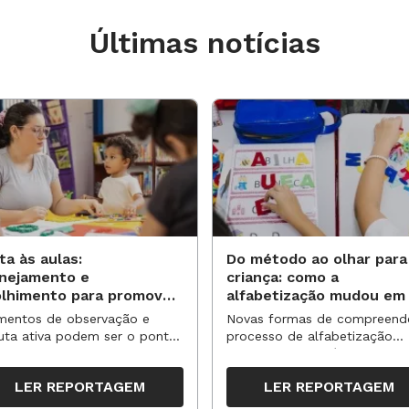
MAIS AQUI
Últimas notícias
e Língua Portuguesa, esse plano
A finalidade dessa aula é desenvolver
ógica das crianças. O professor pode
, propondo momentos com dança
ta às aulas:
Do método ao olhar para
anejamento e
criança: como a
o livre. Os alunos podem ser
olhimento para promover
alfabetização mudou em
nstrumento para acompanhar a música.
vas aprendizagens
anos?
entos de observação e
Novas formas de compreend
ar o que a letra de determinada música
uta ativa podem ser o ponto
processo de alfabetização
partida para reorganizar
influenciaram políticas e
s vezes subentendidas.
pos, espaços e propostas no
práticas, transformando o en
LER REPORTAGEM
LER REPORTAGEM
undo semestre
da leitura e da escrita
no)