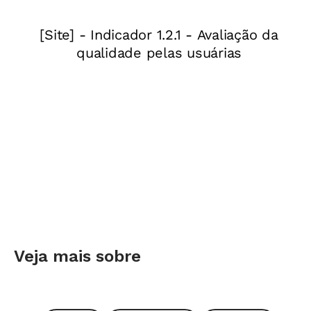
que trabalhe em equipe", avalia Marta Voelcker,
especialista em Informática na Educação pela
Universidade Federal do Rio Grande do Sul
(UFRGS).
Lecionar assim é desafiante. Significa trocar o
antigo papel de único detentor da informação
pelo de orientador dos processos de
descoberta. Não se trata, porém, de uma perda
de importância. "A tecnologia não substitui o
professor. Ela o coloca em outro patamar. Ele
tem que ser mais reflexivo e consciente dos
Veja mais sobre
processos de pesquisa e investigação para
ensinar", afirma Patricia Diaz, diretora de
desenvolvimento educacional da Comunidade