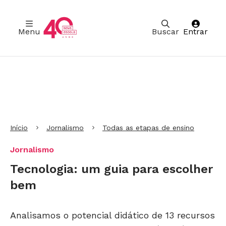
Menu
Buscar
Entrar
Ir para Cabeçalho
Ir para Menu
Ir para conteúdo principal
Ir para Rodapé
Início
Jornalismo
Todas as etapas de ensino
Jornalismo
Tecnologia: um guia para escolher
bem
Analisamos o potencial didático de 13 recursos