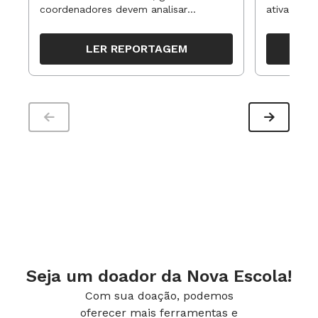
coordenadores devem analisar
ativa pode
resultados, definir prioridades e
para reorg
1. Google
organizar ações para orientar o
propostas
LER REPORTAGEM
trabalho pedagógico ao longo do
período
Seja um doador da Nova Escola!
Com sua doação, podemos
oferecer mais ferramentas e