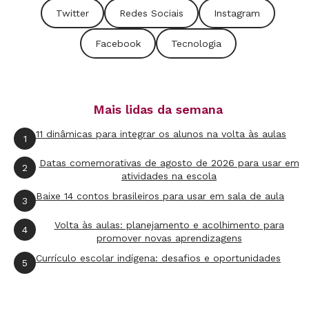
Twitter
Redes Sociais
Instagram
Educativa Cedac.
Facebook
Tecnologia
Outro receio é a constatação - real - de que os
alunos têm mais familiaridade com os
dispositivos digitais. Não se intimide. Lembre-
Mais lidas da semana
se de que qualquer recurso em sala se soma ao
11 dinâmicas para integrar os alunos na volta às aulas
conhecimento didático que só você possui
1
sobre sua área ou disciplina. Por essa razão,
Datas comemorativas de agosto de 2026 para usar em
2
atividades na escola
vale seguir a recomendação da especialista
Baixe 14 contos brasileiros para usar em sala de aula
argentina Delia Lerner no artigo
La
3
Incorporación de las TIC en el Aula
. Para utilizar
Volta às aulas: planejamento e acolhimento para
4
promover novas aprendizagens
as tecnologias, o professor precisa treinar
Currículo escolar indígena: desafios e oportunidades
como usuário, explorando os recursos básicos
5
das ferramentas, e, mais importante, deve
preparar-se bem para aplicá-las em situações