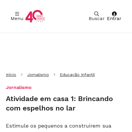
Menu
Buscar
Entrar
Ir para Cabeçalho
Ir para Menu
Ir para conteúdo principal
Ir para Rodapé
Início
Jornalismo
Educação Infantil
Jornalismo
Atividade em casa 1: Brincando
com espelhos no lar
Estimule os pequenos a construírem sua