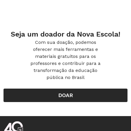
Seja um doador da Nova Escola!
Com sua doação, podemos
oferecer mais ferramentas e
materiais gratuitos para os
professores e contribuir para a
6. Finalize a brincadeira:
Peça que o bebê se
transformação da educação
pública no Brasil
aprecie no espelho e sinalize a ele qual será o
próximo momento do dia, atribuindo uma
DOAR
previsibilidade das próximas ações do
cotidiano e ajudando-o na compreensão das
noções de tempo e espaço. Antes de deixar o
local, peça que ele ajude a família a guardar os
Rodapé da Nova Escola