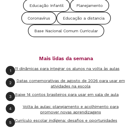
Educação Infantil
Planejamento
PASSO A PASSO
Coronavírus
Educação a distancia
1.
Estabeleça contato com as famílias:
Explique
Base Nacional Comum Curricular
a importância da atividade e convide-as a
realizarem essa brincadeira em casa. Sugira
que elas gravem um vídeo curto da interação
Mais lidas da semana
do bebê com o espelho para posterior
11 dinâmicas para integrar os alunos na volta às aulas
1
compartilhamento com a professora e com os
Datas comemorativas de agosto de 2026 para usar em
outros pais da turma.
2
atividades na escola
Baixe 14 contos brasileiros para usar em sala de aula
3
PONTO DE ATENÇÃO:
A
gravação deve ser
Volta às aulas: planejamento e acolhimento para
breve e ocorrer quando o bebê já teve seu
4
promover novas aprendizagens
tempo para investigar e explorar as
Currículo escolar indígena: desafios e oportunidades
5
possibilidades da brincadeira.