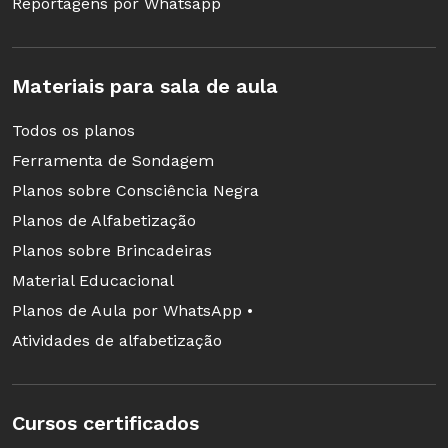
Reportagens por Whatsapp
deve ficar bem guardado e organizado, pois
servirá de registro e poderá ajudar no
planejamento de futuras atividades.
Materiais para sala de aula
Todos os planos
Esta sugestão de atividade foi adaptada da sequência
Brincadeiras
Ferramenta de Sondagem
com Espelho
, com cinco planos de atividade criados por Bárbara
Planos sobre Consciência Negra
de Mello, professora-autora do Time de Autores NOVA ESCOLA,
Planos de Alfabetização
do Rio de Janeiro (RJ). Para conferir a sequência na íntegra,
clique
Planos sobre Brincadeiras
aqui
.
Material Educacional
Planos de Aula por WhatsApp •
Atividades de alfabetização
Cursos certificados