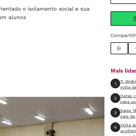
entado o isolamento social e sua
sem alunos
Compartilh
Mais lid
11 dinâ
1
volta à
Datas 
2
para us
Baixe 1
3
sala de
Volta à
4
acolhi