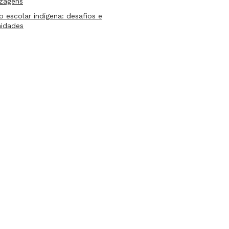
izagens
lo escolar indígena: desafios e
nidades