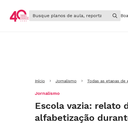
Boa
Ir para Cabeçalho
Ir para Menu
Ir para conteúdo principal
Ir para Rodapé
Início
Jornalismo
Todas as etapas de 
Jornalismo
Escola vazia: relato
alfabetização duran