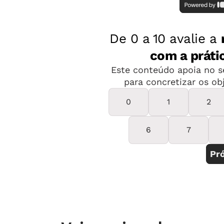
Com tanto tempo fazendo isolamento
buscar alimentos, confesso que até di
estrada me parecia bem diferente. F
de voltar ao trabalho, para a escola 
Mas o difícil mesmo foi entrar na es
nenhuma correria, ninguém brincando
professora atuando em sala, nenhuma
ninguém chamando “PROFESSORA”, en
Patrícia.
Foi nesse momento que percebi como
tudo isso, e, logicamente, o mais difí
incertezas, mexeram comigo.