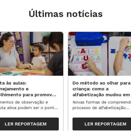
Últimas notícias
a colocar em prática:
 falar de trabalho, mas para rir e
contros virtuais, troquem impressões
de músicas bacanas, para cantar,
ta às aulas:
Do método ao olhar para
anejamento e
criança: como a
olhimento para promover
alfabetização mudou em
. Há tantas famílias, de alunos ou não,
vas aprendizagens
anos?
entos de observação e
Novas formas de compreend
juda nesse momento difícil;
uta ativa podem ser o ponto
processo de alfabetização
partida para reorganizar
influenciaram políticas e
guém que esteja precisando mais de
pos, espaços e propostas no
práticas, transformando o en
LER REPORTAGEM
LER REPORTAGEM
undo semestre
da leitura e da escrita
 pandemia;