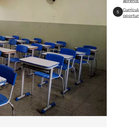
aprend
Currícu
5
oportu