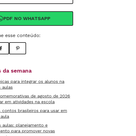
PDF NO WHATSAPP
e esse conteúdo:
as da semana
micas para integrar os alunos na
s aulas
comemorativas de agosto de 2026
ar em atividades na escola
4 contos brasileiros para usar em
 aula
s aulas: planejamento e
mento para promover novas