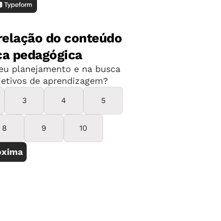
 em casa, saindo raramente para
rigir estava estranho e a paisagem pela
ui pelo caminho pensando “que vontade
e encontrar meus alunos”.
cola. Silêncio, nenhuma gargalhada,
 no pátio, nenhum professor e
 bronca, nenhuma “arte” de criança,
gasguei ao falar com a coordenadora
 estava abalada emocionalmente, como
cil o luto de tantos, o medo e as