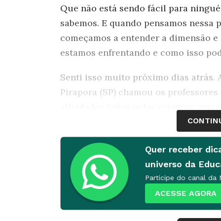
Que não está sendo fácil para ningu
sabemos. E quando pensamos nessa p
começamos a entender a dimensão e
estamos enfrentando e como isso p
Senti isso muito próximo dias atrás. 
Pirapora (SP) chamou os professores 
atividades feitas pelas crianças, que 
acompanhamento e correção. Estamos
CONTIN
sendo impressas na escola para todo
Quer receber dic
professores, funcionários e equipe ge
universo da Edu
outras tecnologias, não é a realidade 
Participe do canal da
tomando os devidos cuidados para ev
ACESSE AGORA
Pesquisar planos de a