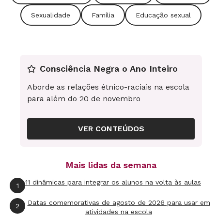
sala de aula, mas lembre-se de que eles também
Sexualidade
Família
Educação sexual
estão preocupados em tentar construir a
própria identidade (e pode ser perturbador
observar esse confronto com alguém que não
Consciência Negra o Ano Inteiro
siga o caminho da maioria). Grande parte dos
homossexuais descobre seu desejo sexual na
Aborde as relações étnico-raciais na escola
para além do 20 de novembro
idade escolar, como acontece com os
heterossexuais. Durante a adolescência, jovens
VER CONTEÚDOS
podem ter experiências com colegas do mesmo
sexo, o que não é a comprovação irrefutável da
orientação de alguém. Pode ser um meio de
Mais lidas da semana
buscar conhecer certas formas de satisfação.
11 dinâmicas para integrar os alunos na volta às aulas
1
Mas pode também ser o momento de uma
descoberta, caso o jovem se sinta confortável
Datas comemorativas de agosto de 2026 para usar em
2
atividades na escola