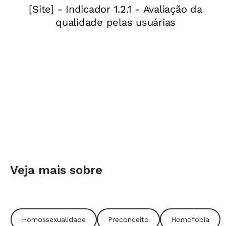
Ao iniciar
qualquer
diálogo, o
professor
deve aceitar a
autodefinição
da aluna, sem
a questionar.
A estudante
Ilustrações: Erika Onodera
tem o direito
de proteção a
Veja mais sobre
reações hostis para se ver e se julgar pela
sinceridade dos seus desejos, sem
preconceitos. Outros estudantes poderão
Homossexualidade
Preconceito
Homofobia
reagir negativamente à presença de um gay na