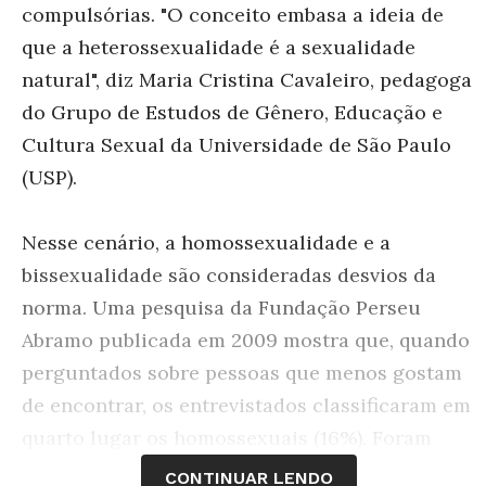
compulsórias. "O conceito embasa a ideia de
que a heterossexualidade é a sexualidade
natural", diz Maria Cristina Cavaleiro, pedagoga
do Grupo de Estudos de Gênero, Educação e
Cultura Sexual da Universidade de São Paulo
(USP).
Nesse cenário, a homossexualidade e a
bissexualidade são consideradas desvios da
norma. Uma pesquisa da Fundação Perseu
Abramo publicada em 2009 mostra que, quando
perguntados sobre pessoas que menos gostam
de encontrar, os entrevistados classificaram em
quarto lugar os homossexuais (16%). Foram
deixados para trás somente por usuários de
CONTINUAR LENDO