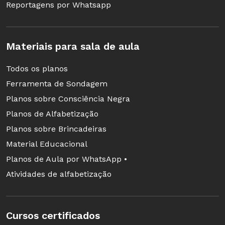
Reportagens por Whatsapp
Materiais para sala de aula
Todos os planos
Ferramenta de Sondagem
Planos sobre Consciência Negra
Planos de Alfabetização
Planos sobre Brincadeiras
Primeiramente, trate essa família como
Material Educacional
qualquer outra. A maioria das escolas ainda só
Planos de Aula por WhatsApp •
entende uma organização: a heteropatriarcal,
Atividades de alfabetização
em que há o pai, a mãe e os filhos. A questão é
que hoje existem várias configurações possíveis
Cursos certificados
na sociedade: mães solteiras ou separadas que