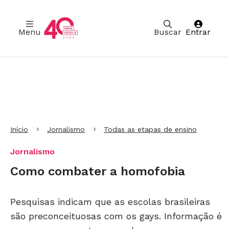
Menu
Buscar
Entrar
Ir para Cabeçalho
Ir para Menu
Ir para conteúdo principal
Ir para Rodapé
Início
Jornalismo
Todas as etapas de ensino
Jornalismo
Como combater a homofobia
Pesquisas indicam que as escolas brasileiras
são preconceituosas com os gays. Informação é