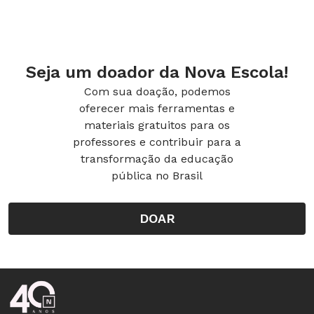
- Escrevemos histórias coletivas a partir da
imaginação das crianças e presenteamos
outras turmas com essas histórias.
Seja um doador da Nova Escola!
Com sua doação, podemos
Veja planos de atividade
oferecer mais ferramentas e
para usar a distância:
materiais gratuitos para os
professores e contribuir para a
transformação da educação
pública no Brasil
Plano de atividade: narrativas de histórias para bebês
DOAR
Atividade para bebês (O ano a 1 ano e 6 anos) - creche
Rodapé da Nova Escola