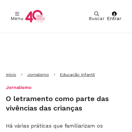
Menu
Buscar
Entrar
Ir para Cabeçalho
Ir para Menu
Ir para conteúdo principal
Ir para Rodapé
Início
Jornalismo
Educação Infantil
Jornalismo
O letramento como parte das
vivências das crianças
Há várias práticas que familiarizam os