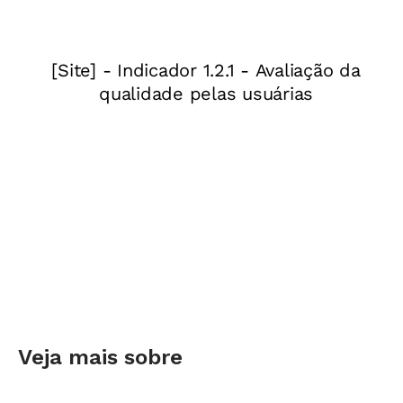
Eu sempre costumo pedir para que os
pequenos identifiquem suas produções quando
vamos colocá-las em exposição. A Ana, uma
menina muito sabida de 3 anos e meio,
começou esse processo fazendo várias bolinhas
para escrever seu nome em seus desenhos
tentando imitar a forma como eu e as crianças
mais velhas fazíamos essa identificação.
Certo dia ela ficou, porém, incomodada porque
no seu crachá da chamada (ficha com o nome
das crianças que elas colocam num painel ao
entrar na sala) seu nome não estava escrito da
mesma forma como nos seus desenhos.
Veja mais sobre
Segundo ela, eu (professor) não tinha escrito o