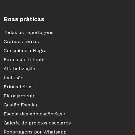
Plano de atividade: Meu nome, minha identidade
Boas práticas
Atividade para crianças bem pequenas (1 ano e 7 meses a 3
anos e 11 meses) - creche
Todas as reportagens
Grandes temas
Consciência Negra
Educação Infantil
Alfabetização
Plano de atividade: despertar o prazer pelas histórias lidas
Inclusão
Atividade para bebês (0 a 1 ano e 6 meses) - creche
Brincadeiras
Planejamento
Essas e outras tantas práticas familiarizam as
Gestão Escolar
crianças com os usos da linguagem escrita e
Escola das adolescências •
incorporam esse tipo de representação em seu
Galeria de projetos escolares
cotidiano como uma forma de comunicação
Reportagens por Whatsapp