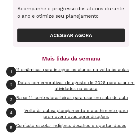
mim porque ela tinha escrito o nome dela em
Acompanhe o progresso dos alunos durante
todos os lugares e ela respondeu mais ou
o ano e otimize seu planejamento
menos assim:
ACESSAR AGORA
- Ué? O professor falou que essas coisas são
nossas, então eu escrevi meu nome do mesmo
jeito que eu faço nos meus desenhos.
Mais lidas da semana
11 dinâmicas para integrar os alunos na volta às aulas
1
Faz de conta: um universo de
possibilidades sem sair de casa
Datas comemorativas de agosto de 2026 para usar em
2
atividades na escola
Baixe 14 contos brasileiros para usar em sala de aula
3
Eu sempre ressalto a importância de as
crianças cuidarem da sala e dos brinquedos,
Volta às aulas: planejamento e acolhimento para
4
promover novas aprendizagens
afinal vivemos num espaço coletivo que é
Currículo escolar indígena: desafios e oportunidades
5
nosso
. Disso, Ana entendeu que poderia
escrever seu nome em todos os lugares que