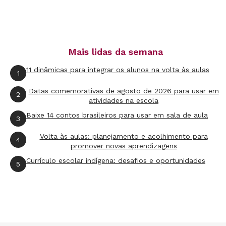
cozinha e diferentes materiais que fazem sons.
“Nesses momentos em casa, as crianças
também podem ir à janela para tentar ouvir os
Mais lidas da semana
sons externos. Quais sons existem fora de
11 dinâmicas para integrar os alunos na volta às aulas
1
casa? Passarinhos, carros, pessoas? Com o
isolamento social, mudou muito os barulhos
Datas comemorativas de agosto de 2026 para usar em
2
atividades na escola
que podem ser ouvidos? Este pode ser
Baixe 14 contos brasileiros para usar em sala de aula
3
exercícios bacanas para desenvolver com as
crianças”, sugere Carolina Miranda. Uma dica
Volta às aulas: planejamento e acolhimento para
4
promover novas aprendizagens
para explorar os sons ambientes é
esse plano
Currículo escolar indígena: desafios e oportunidades
5
de aula
(
clique para acessar
)
.
Batuque, diversão e troca de afeto
Explorar músicas e sons em casa também pode