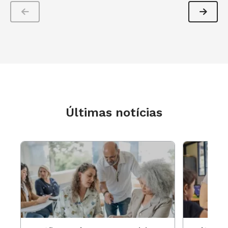
compartilhamento de algo que não só a criança
aprenda, mas todos. “As atividades de sons e
danças são capazes de unir irmãos, primos,
avós, e quem mais estiver em casa com as
crianças nesse momento. Pode ser um
momento lúdico e divertido e também de
aprendizagem em conjunto”, ressalta a
Últimas notícias
coordenadora.
Leia também: Brincadeiras musicais e
cantadas: possibilidades e sugestões para
a Educação Infantil
Confira os
planos de aula e de atividade
para
fazer batuque em casa e movimentar o
esqueleto: