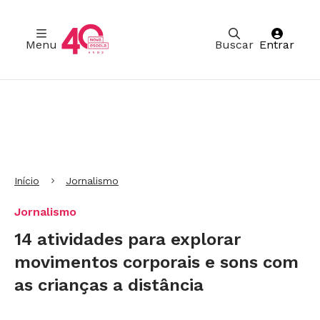
Menu
Buscar
Entrar
Ir para Cabeçalho
Ir para Menu
Ir para conteúdo principal
Ir para Rodapé
Início
Jornalismo
Jornalismo
14 atividades para explorar
movimentos corporais e sons com
as crianças a distância